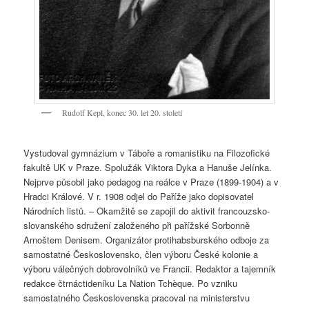
Rudolf Kepl, konec 30. let 20. století
Vystudoval gymnázium v Táboře a romanistiku na Filozofické
fakultě UK v Praze. Spolužák Viktora Dyka a Hanuše Jelínka.
Nejprve působil jako pedagog na reálce v Praze (1899-1904) a v
Hradci Králové. V r. 1908 odjel do Paříže jako dopisovatel
Národních listů. – Okamžitě se zapojil do aktivit francouzsko-
slovanského sdružení založeného při pařížské Sorbonně
Arnoštem Denisem. Organizátor protihabsburského odboje za
samostatné Československo, člen výboru České kolonie a
výboru válečných dobrovolníků ve Francii. Redaktor a tajemník
redakce čtrnáctideníku La Nation Tchèque. Po vzniku
samostatného Československa pracoval na ministerstvu