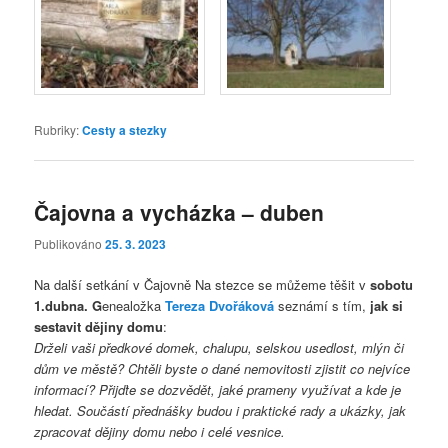
Rubriky:
Cesty a stezky
Čajovna a vycházka – duben
Publikováno
25. 3. 2023
Na další setkání v Čajovně Na stezce se můžeme těšit v
sobotu
1.dubna. G
enealožka
Tereza Dvořáková
seznámí s tím,
jak si
sestavit dějiny domu
:
Drželi vaši předkové domek, chalupu, selskou usedlost, mlýn či
dům ve městě? Chtěli byste o dané nemovitosti zjistit co nejvíce
informací? Přijďte se dozvědět, jaké prameny využívat a kde je
hledat. Součástí přednášky budou i praktické rady a ukázky, jak
zpracovat dějiny domu nebo i celé vesnice.