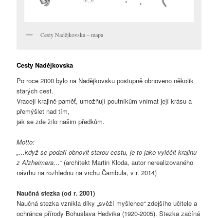
Cesty Nadějkovska – mapa
Cesty Nadějkovska
Po roce 2000 bylo na Nadějkovsku postupně obnoveno několik
starých cest.
Vracejí krajině paměť, umožňují poutníkům vnímat její krásu a
přemýšlet nad tím,
jak se zde žilo našim předkům.
Motto:
„…když se podaří obnovit starou cestu, je to jako vyléčit krajinu
z Alzheimera…“
(architekt Martin Kloda, autor nerealizovaného
návrhu na rozhlednu na vrchu Čambula, v r. 2014)
Naučná stezka (od r. 2001)
Naučná stezka vznikla díky „svěží myšlence“ zdejšího učitele a
ochránce přírody Bohuslava Hedvika (1920-2005). Stezka začíná