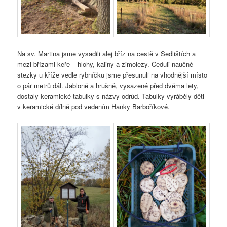
Na sv. Martina jsme vysadili alej bříz na cestě v Sedlištích a
mezi břízami keře – hlohy, kaliny a zimolezy. Ceduli naučné
stezky u kříže vedle rybníčku jsme přesunuli na vhodnější místo
o pár metrů dál. Jabloně a hrušně, vysazené před dvěma lety,
dostaly keramické tabulky s názvy odrůd. Tabulky vyráběly děti
v keramické dílně pod vedením Hanky Barboříkové.