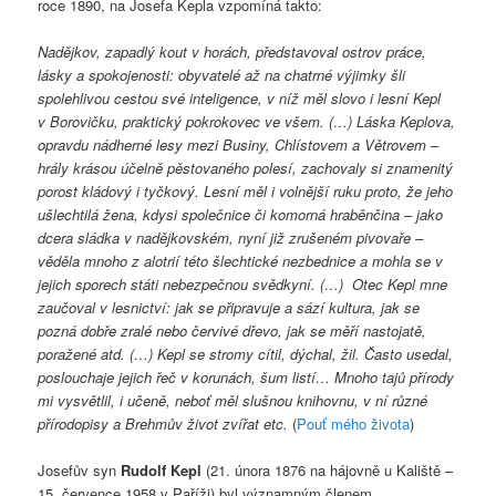
roce 1890, na Josefa Kepla vzpomíná takto:
Nadějkov, zapadlý kout v horách, představoval ostrov práce,
lásky a spokojenosti: obyvatelé až na chatrné výjimky šli
spolehlivou cestou své inteligence, v níž měl slovo i lesní Kepl
v Borovičku, praktický pokrokovec ve všem. (…) Láska Keplova,
opravdu nádherné lesy mezi Businy, Chlístovem a Větrovem –
hrály krásou účelně pěstovaného polesí, zachovaly si znamenitý
porost kládový i tyčkový. Lesní měl i volnější ruku proto, že jeho
ušlechtilá žena, kdysi společnice či komorná hraběnčina – jako
dcera sládka v nadějkovském, nyní již zrušeném pivovaře –
věděla mnoho z alotrií této šlechtické nezbednice a mohla se v
jejich sporech státi nebezpečnou svědkyní. (…)
Otec Kepl mne
zaučoval v lesnictví: jak se připravuje a sází kultura, jak se
pozná dobře zralé nebo červivé dřevo, jak se měří nastojatě,
poražené atd. (…) Kepl se stromy cítil, dýchal, žil. Často usedal,
poslouchaje jejich řeč v korunách, šum listí… Mnoho tajů přírody
mi vysvětlil, i učeně, neboť měl slušnou knihovnu, v ní různé
přírodopisy a Brehmův život zvířat etc.
(
Pouť mého života
)
Josefův syn
Rudolf Kepl
(21. února 1876 na hájovně u Kaliště –
15. července 1958 v Paříži) byl významným členem