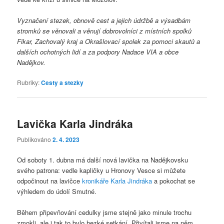
Vyznačení stezek, obnově cest a jejich údržbě a výsadbám
stromků se věnovali a věnují dobrovolníci z místních spolků
Fikar, Zachovalý kraj a Okrašlovací spolek za pomoci skautů a
dalších ochotných lidí a za podpory Nadace VIA a obce
Nadějkov.
Rubriky:
Cesty a stezky
Lavička Karla Jindráka
Publikováno
2. 4. 2023
Od
soboty 1. dubna má další nová lavička na Nadějkovsku
svého patrona: vedle kapličky u Hronovy Vesce si můžete
odpočinout na lavičce
kronikáře Karla Jindráka
a pokochat se
výhledem do údolí Smutné.
Během připevňování cedulky jsme stejně jako minule trochu
zmokli, ale i tak to bylo hezké setkání. Přivítali jsme na něm