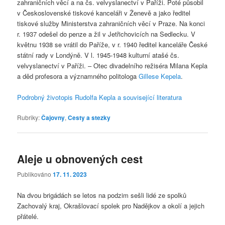
zahraničních věcí a na čs. velvyslanectví v Paříži. Poté působil
v Československé tiskové kanceláři v Ženevě a jako ředitel
tiskové služby Ministerstva zahraničních věcí v Praze. Na konci
r. 1937 odešel do penze a žil v Jetřichovicích na Sedlecku. V
květnu 1938 se vrátil do Paříže, v r. 1940 ředitel kanceláře České
státní rady v Londýně. V l. 1945-1948 kulturní atašé čs.
velvyslanectví v Paříži. – Otec divadelního režiséra Milana Kepla
a děd profesora a významného politologa
Gillese Kepela
.
Podrobný životopis Rudolfa Kepla a související literatura
Rubriky:
Čajovny
,
Cesty a stezky
Aleje u obnovených cest
Publikováno
17. 11. 2023
Na dvou brigádách se letos na podzim sešli lidé ze spolků
Zachovalý kraj, Okrašlovací spolek pro Nadějkov a okolí a jejich
přátelé.