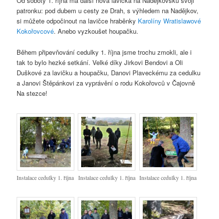
Od
soboty 1. října má další nová lavička na Nadějkovsku svoji
patronku: pod dubem u cesty ze Drah, s výhledem na Nadějkov,
si můžete odpočinout na lavičce hraběnky
Karolíny Wratislawové
Kokořovcové
. Anebo vyzkoušet houpačku.
Během připevňování cedulky 1. října jsme trochu zmokli, ale i
tak to bylo hezké setkání. Velké díky Jirkovi Bendovi a Oli
Duškové za lavičku a houpačku, Danovi Plaveckému za cedulku
a Janovi Štěpánkovi za vyprávění o rodu Kokořovců v Čajovně
Na stezce!
Instalace cedulky 1. října
Instalace cedulky 1. října
Instalace cedulky 1. října