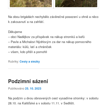
Na obou brigádách nechybělo závěrečné posezení u ohně a něco
k zakousnutí a na zahřátí.
Děkujeme
– obci Nadějkov za příspěvek na nákup stromků a keřů
– Pavle a Michalovi Nýdrlovým za dar na nákup pomocného
materiálu: kůlů, latí a chrániček
– všem, kdo přišli a pomohli
Rubriky:
Cesty a stezky
Podzimní sázení
Publikováno
25. 10. 2023
Na podzim u dvou obnovených cest vysadíme stromky: v sobotu
28.10. na Kališťské a v sobotu 11.11. v Sedlišti.