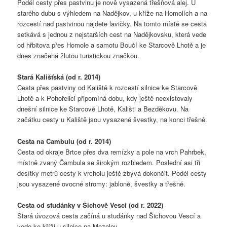
Podél cesty přes pastvinu je nově vysazená třešňová alej. U
starého dubu s výhledem na Nadějkov, u kříže na Homolích a na
rozcestí nad pastvinou najdete lavičky. Na tomto místě se cesta
setkává s jednou z nejstarších cest na Nadějkovsku, která vede
od hřbitova přes Homole a samotu Boučí ke Starcově Lhotě a je
dnes značená žlutou turistickou značkou.
Stará Kališťská (od r. 2014)
Cesta přes pastviny od Kaliště k rozcestí silnice ke Starcově
Lhotě a k Pohořelici připomíná dobu, kdy ještě neexistovaly
dnešní silnice ke Starcově Lhotě, Kališti a Bezděkovu. Na
začátku cesty u Kaliště jsou vysazené švestky, na konci třešně.
Cesta na Čambulu (od r. 2014)
Cesta od okraje Brtce přes dva remízky a pole na vrch Pahrbek,
místně zvaný Čambula se širokým rozhledem. Poslední asi tři
desítky metrů cesty k vrcholu ještě zbývá dokončit. Podél cesty
jsou vysazené ovocné stromy: jabloně, švestky a třešně.
Cesta od studánky v Šichově Vesci (od r. 2022)
Stará úvozová cesta začíná u studánky nad Šichovou Vescí a
vede ke kříži u silnice na Mozolov.