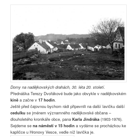
Domy na nadějkovských drahách, 30. léta 20. století.
Přednáška Terezy Dvořákové bude jako obvykle v nadějkovském
kině
a začne v
17 hodin
.
Ještě před čajovnou bychom rádi připevnili na další lavičku další
cedulku
se jménem významného nadějkovské občana –
dlouholetého kronikáře obce, pana
Karla Jindráka
(1903-1976).
Sejdeme se
na náměstí v 15 hodin
a vydáme se procházkou ke
kapličce u Hronovy Vesce, vedle níž lavička je.