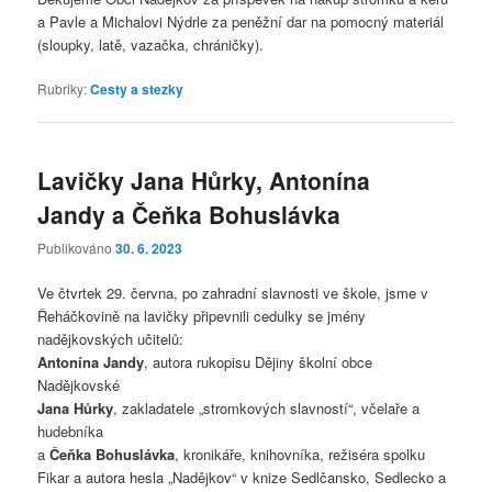
a Pavle a Michalovi Nýdrle za peněžní dar na pomocný materiál
(sloupky, latě, vazačka, chráničky).
Rubriky:
Cesty a stezky
Lavičky Jana Hůrky, Antonína
Jandy a Čeňka Bohuslávka
Publikováno
30. 6. 2023
Ve čtvrtek 29. června, po zahradní slavnosti ve škole, jsme v
Řeháčkovině na lavičky připevnili cedulky se jmény
nadějkovských učitelů:
Antonína Jandy
, autora rukopisu Dějiny školní obce
Nadějkovské
Jana Hůrky
, zakladatele „stromkových slavností“, včelaře a
hudebníka
a
Čeňka Bohuslávka
, kronikáře, knihovníka, režiséra spolku
Fikar a autora hesla „Nadějkov“ v knize Sedlčansko, Sedlecko a