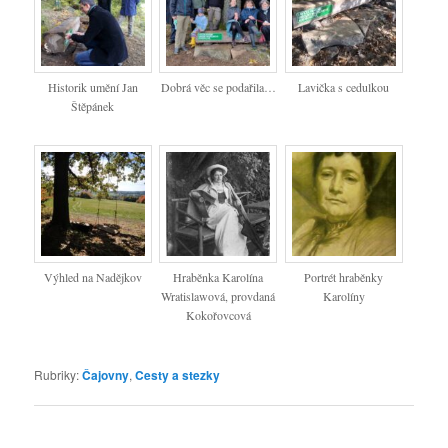
Historik umění Jan
Dobrá věc se podařila…
Lavička s cedulkou
Štěpánek
Výhled na Nadějkov
Hraběnka Karolína
Portrét hraběnky
Wratislawová, provdaná
Karolíny
Kokořovcová
Rubriky:
Čajovny
,
Cesty a stezky