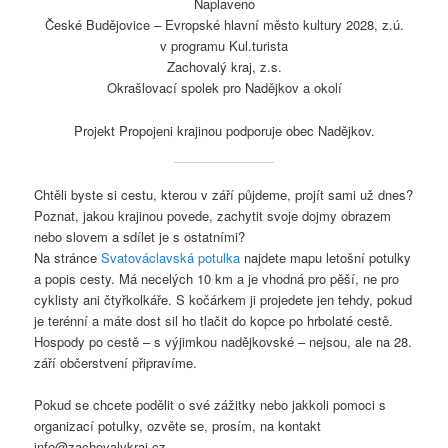
Naplaveno
České Budějovice – Evropské hlavní město kultury 2028, z.ú.
v programu Kul.turista
Zachovalý kraj, z.s.
Okrašlovací spolek pro Nadějkov a okolí
Projekt Propojeni krajinou podporuje obec Nadějkov.
Chtěli byste si cestu, kterou v září půjdeme, projít sami už dnes?
Poznat, jakou krajinou povede, zachytit svoje dojmy obrazem
nebo slovem a sdílet je s ostatními?
Na stránce
Svatováclavská potulka
najdete mapu letošní potulky
a popis cesty. Má necelých 10 km a je vhodná pro pěší, ne pro
cyklisty ani čtyřkolkáře. S kočárkem ji projedete jen tehdy, pokud
je terénní a máte dost sil ho tlačit do kopce po hrbolaté cestě.
Hospody po cestě – s výjimkou nadějkovské – nejsou, ale na 28.
září občerstvení připravíme.
Pokud se chcete podělit o své zážitky nebo jakkoli pomoci s
organizací potulky, ozvěte se, prosím, na kontakt
info@zachovalykraj.cz