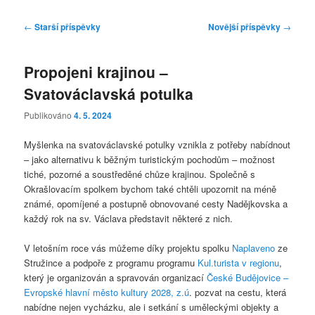
Navigace
←
Starší příspěvky
Novější příspěvky
→
pro
příspěvky
Propojeni krajinou –
Svatováclavská potulka
Publikováno
4. 5. 2024
Myšlenka na svatováclavské potulky vznikla z potřeby nabídnout
– jako alternativu k běžným turistickým pochodům – možnost
tiché, pozorné a soustředěné chůze krajinou. Společně s
Okrašlovacím spolkem bychom také chtěli upozornit na méně
známé, opomíjené a postupně obnovované cesty Nadějkovska a
každý rok na sv. Václava představit některé z nich.
V letošním roce vás můžeme díky projektu spolku
Naplaveno
ze
Stružince a podpoře z programu programu
Kul.turista v regionu
,
který je organizován a spravován organizací
České Budějovice –
Evropské hlavní město kultury 2028, z.ú
. pozvat na cestu, která
nabídne nejen vycházku, ale i setkání s uměleckými objekty a