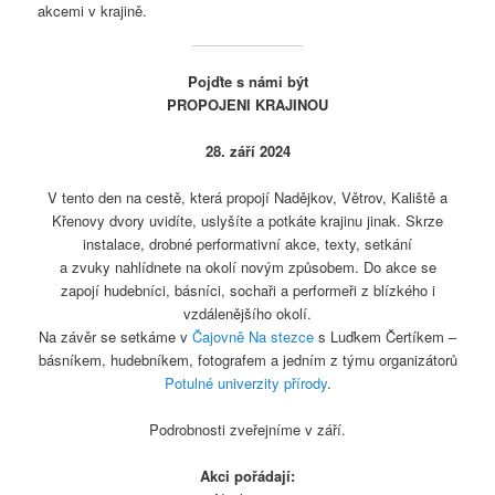
akcemi v krajině.
Pojďte s námi být
PROPOJENI KRAJINOU
28. září 2024
V tento den na cestě, která propojí Nadějkov, Větrov, Kaliště a
Křenovy dvory uvidíte, uslyšíte a potkáte krajinu jinak. Skrze
instalace, drobné performativní akce, texty, setkání
a zvuky nahlídnete na okolí novým způsobem. Do akce se
zapojí hudebníci, básníci, sochaři a performeři z blízkého i
vzdálenějšího okolí.
Na závěr se setkáme v
Čajovně Na stezce
s Luďkem Čertíkem –
básníkem, hudebníkem, fotografem a jedním z týmu organizátorů
Potulné univerzity přírody
.
Podrobnosti zveřejníme v září.
Akci pořád
ají: