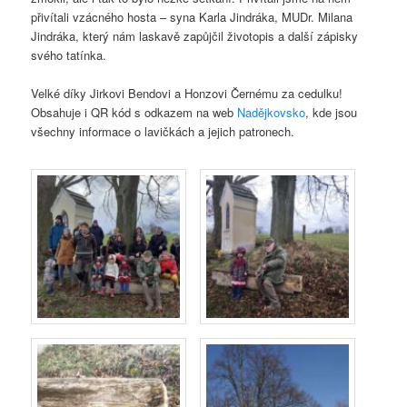
přivítali vzácného hosta – syna Karla Jindráka, MUDr. Milana
Jindráka, který nám laskavě zapůjčil životopis a další zápisky
svého tatínka.
Velké díky Jirkovi Bendovi a Honzovi Černému za cedulku!
Obsahuje i QR kód s odkazem na web
Nadějkovsko
, kde jsou
všechny informace o lavičkách a jejich patronech.