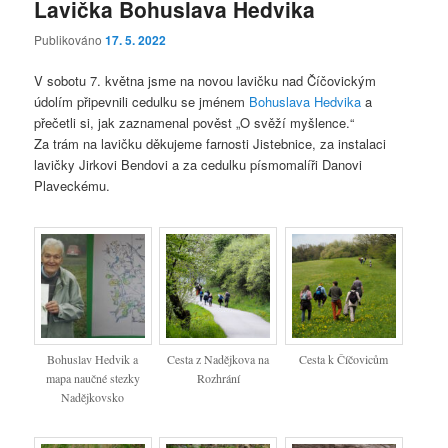
Lavička Bohuslava Hedvika
Publikováno
17. 5. 2022
V sobotu 7. května jsme na novou lavičku nad Číčovickým
údolím připevnili cedulku se jménem
Bohuslava Hedvika
a
přečetli si, jak zaznamenal pověst „O svěží myšlence.“
Za trám na lavičku děkujeme farnosti Jistebnice, za instalaci
lavičky Jirkovi Bendovi a za cedulku písmomalíři Danovi
Plaveckému.
Bohuslav Hedvik a
Cesta z Nadějkova na
Cesta k Číčovicům
mapa naučné stezky
Rozhrání
Nadějkovsko