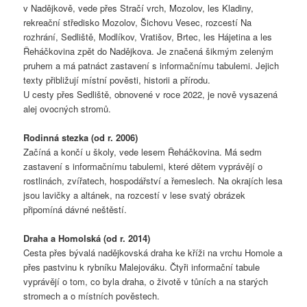
v Nadějkově, vede přes Stračí vrch, Mozolov, les Kladiny,
rekreační středisko Mozolov, Šichovu Vesec, rozcestí Na
rozhrání, Sedliště, Modlíkov, Vratišov, Brtec, les Hájetina a les
Řeháčkovina zpět do Nadějkova. Je značená šikmým zeleným
pruhem a má patnáct zastavení s informačnímu tabulemi. Jejich
texty přibližují místní pověsti, historii a přírodu.
U cesty přes Sedliště, obnovené v roce 2022, je nově vysazená
alej ovocných stromů.
Rodinná stezka (od r. 2006)
Začíná a končí u školy, vede lesem Řeháčkovina. Má sedm
zastavení s informačnímu tabulemi, které dětem vyprávějí o
rostlinách, zvířatech, hospodářství a řemeslech. Na okrajích lesa
jsou lavičky a altánek, na rozcestí v lese svatý obrázek
připomíná dávné neštěstí.
Draha a Homolská (od r. 2014)
Cesta přes bývalá nadějkovská draha ke kříži na vrchu Homole a
přes pastvinu k rybníku Malejováku. Čtyři informační tabule
vyprávějí o tom, co byla draha, o životě v tůních a na starých
stromech a o místních pověstech.