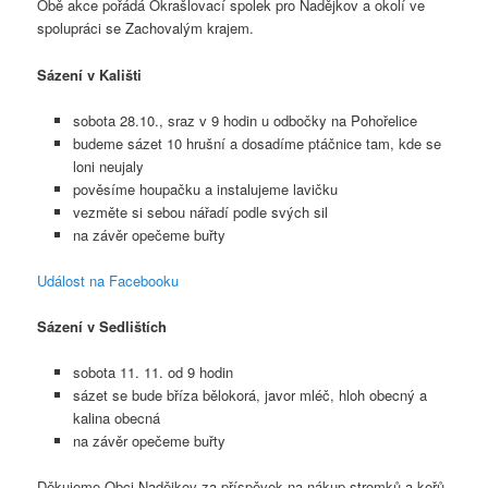
Obě akce pořádá Okrašlovací spolek pro Nadějkov a okolí ve
spolupráci se Zachovalým krajem.
Sázení v Kališti
sobota 28.10., sraz v 9 hodin u odbočky na Pohořelice
budeme sázet 10 hrušní a dosadíme ptáčnice tam, kde se
loni neujaly
pověsíme houpačku a instalujeme lavičku
vezměte si sebou nářadí podle svých sil
na závěr opečeme buřty
Událost na Facebooku
Sázení v Sedlištích
sobota 11. 11. od 9 hodin
sázet se bude bříza bělokorá, javor mléč, hloh obecný a
kalina obecná
na závěr opečeme buřty
Děkujeme Obci Nadějkov za příspěvek na nákup stromků a keřů