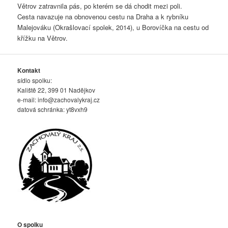
Větrov zatravnila pás, po kterém se dá chodit mezi poli.
Cesta navazuje na obnovenou cestu na Draha a k rybníku
Malejováku (Okrašlovací spolek, 2014), u Borovíčka na cestu od
křížku na Větrov.
Kontakt
sídlo spolku:
Kaliště 22, 399 01 Nadějkov
e-mail:
info@zachovalykraj.cz
datová schránka: yt8vxh9
O spolku