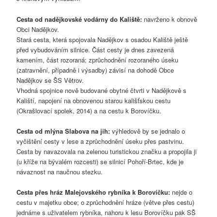
Cesta od nadějkovské vodárny do Kaliště:
navrženo k obnově
Obci Nadějkov.
Stará cesta, která spojovala Nadějkov s osadou Kaliště ještě
před vybudováním silnice. Část cesty je dnes zavezená
kamením, část rozoraná; zprůchodnění rozoraného úseku
(zatravnění, případně i výsadby) závisí na dohodě Obce
Nadějkov se ŠS Větrov.
Vhodná spojnice nově budované obytné čtvrti v Nadějkově s
Kaliští, napojení na obnovenou starou kališťskou cestu
(Okrašlovací spolek, 2014) a na cestu k Borovíčku.
Cesta od mlýna Slabova na jih:
výhledově by se jednalo o
vyčištění cesty v lese a zprůchodnění úseku přes pastvinu.
Cesta by navazovala na zelenou turistickou značku a propojila ji
(u kříže na bývalém rozcesti) se silnicí Pohoří-Brtec, kde je
návaznost na naučnou stezku.
Cesta přes hráz Malejovského rybníka k Borovíčku:
nejde o
cestu v majetku obce; o zprůchodnění hráze (větve přes cestu)
jednáme s uživatelem rybníka, nahoru k lesu Borovíčku pak SŠ