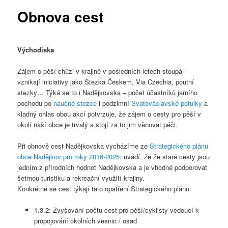
Obnova cest
Východiska
Zájem o pěší chůzi v krajině v posledních letech stoupá –
vznikají iniciativy jako Stezka Českem, Via Czechia, poutní
stezky… Týká se to i Nadějkovska – počet účastníků jarního
pochodu po
naučné stezce
i podzimní
Svatováclavské potulky
a
kladný ohlas obou akcí potvrzuje, že zájem o cesty pro pěší v
okolí naší obce je trvalý a stojí za to jim věnovat péči.
Při obnově cest Nadějkovska vycházíme ze
Strategického plánu
obce Nadějkov pro roky 2016-2025
: uvádí, že že staré cesty jsou
jedním z přírodních hodnot Nadějkovska a je vhodné podporovat
šetrnou turistiku a rekreační využití krajiny.
Konkrétně se cest týkají tato opatření Strategického plánu:
1.3.2: Zvyšování počtu cest pro pěší/cyklisty vedoucí k
propojování okolních vesnic / osad