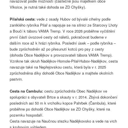
navazovat podle možností (částečně jsou majetkem obce
Vlksice, je nutná také dohoda se ZD Chyšky).
Pilařská cesta:
vede z osady Hubov od bývalé cihelny podle
zaniklého rybníka Pilař a napojuje se na silnici ze Starcovy Lhoty
a Boučí k táboru VAMA Tremp. V roce 2026 proběhne vyčištění
první části úvozové cesty od náletů, pokračovat budeme v
dalším roce až k hrázi rybníka. Poslední úsek – podle rybníka –
bude zprůchodněn až po přesunutí kotců pro psy z cesty
(dohoda Obce Nadějkov s provozovateli tábora VAMA Tremp).
Vznikne tak okruh Nadějkov-Homole-Pilař-Hubov-Nadějkov, cesta
navazuje také na Nepřejovskou cestu, která byla v r. 2025
zprůchodněna díky dohodě Obce Nadějkov a majitele okolních
pastvin.
Cesta na Čambulu:
cestu zprůchodnila Obec Nadějkov ve
spolupráci s obyvateli Brtce a skauty v r. 2014. Zbývá dokončení
posledních asi 50 m k vrcholku kopce Pahrbek (Čambula), které
proběhne po dohodě Obce Nadějkov se ZD Chyšky, které na
pozemku hospodaří.
Cesta navazuje na Naučnou stezku Nadějkovsko a vede na vrch
s kruhovým výhledem.