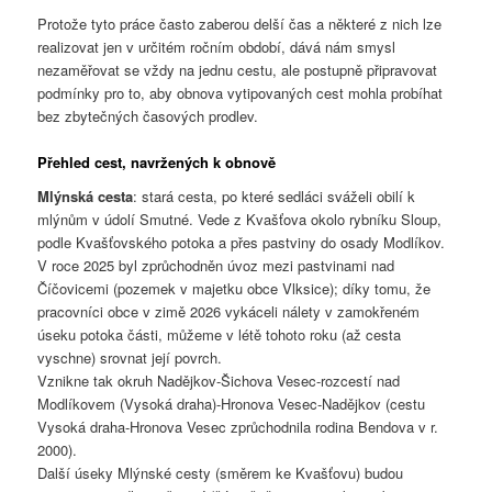
Protože tyto práce často zaberou delší čas a některé z nich lze
realizovat jen v určitém ročním období, dává nám smysl
nezaměřovat se vždy na jednu cestu, ale postupně připravovat
podmínky pro to, aby obnova vytipovaných cest mohla probíhat
bez zbytečných časových prodlev.
Přehled cest, navržených k obnově
Mlýnská cesta
: stará cesta, po které sedláci sváželi obilí k
mlýnům v údolí Smutné. Vede z Kvašťova okolo rybníku Sloup,
podle Kvašťovského potoka a přes pastviny do osady Modlíkov.
V roce 2025 byl zprůchodněn úvoz mezi pastvinami nad
Číčovicemi (pozemek v majetku obce Vlksice); díky tomu, že
pracovníci obce v zimě 2026 vykáceli nálety v zamokřeném
úseku potoka části, můžeme v létě tohoto roku (až cesta
vyschne) srovnat její povrch.
Vznikne tak okruh Nadějkov-Šichova Vesec-rozcestí nad
Modlíkovem (Vysoká draha)-Hronova Vesec-Nadějkov (cestu
Vysoká draha-Hronova Vesec zprůchodnila rodina Bendova v r.
2000).
Další úseky Mlýnské cesty (směrem ke Kvašťovu) budou