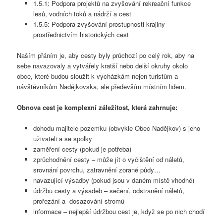
1.5.1: Podpora projektů na zvyšování rekreační funkce
lesů, vodních toků a nádrží a cest
1.5.5: Podpora zvyšování prostupnosti krajiny
prostřednictvím historických cest
Naším přáním je, aby cesty byly průchozí po celý rok, aby na
sebe navazovaly a vytvářely kratší nebo delší okruhy okolo
obce, které budou sloužit k vycházkám nejen turistům a
návštěvníkům Nadějkovska, ale především místním lidem.
Obnova cest je komplexní záležitost, která zahrnuje:
dohodu majitele pozemku (obvykle Obec Nadějkov) s jeho
uživateli a se spolky
zaměření cesty (pokud je potřeba)
zprůchodnění cesty – může jít o vyčištění od náletů,
srovnání povrchu, zatravnění zorané půdy…
navazující výsadby (pokud jsou v daném místě vhodné)
údržbu cesty a výsadeb – sečení, odstranění náletů,
prořezání a dosazování stromů
informace – nejlepší údržbou cest je, když se po nich chodí