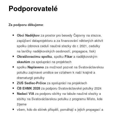
Podporovatelé
Za podporu děkujeme
:
Obci Nadějkov
za prostor pro besedy Čajovny na stezce,
zapůjčení dataprojektoru a za financování některých aktivit
spolku (obnova cedulí naučné stezky do r. 2021, cedulky
na lavičky nadějkovských osobností, propagace, tisk)
Okrašlovacímu spolku
, spolku
Fikar
a nadějkovským
skautům
za spolupráci na projektech
spolku
Naplaveno
za možnost pozvat na Svatováclavskou
potulku zajímavé umělce se vztahem k naší krajině a
dramaturgii potulky
ZUŠ Sedlec-Prčice
za spolupráci na projektech
ČB EHMK 2028
za podporu Svatováclavské potulky 2024
Nadaci VIA
za podporu sbírky na tabule naučné stezky a
sbírky na Svatováclavskou potulku z programu Místo, kde
žijeme
všem, kdo do sbírek přispěli, pomáhají s jejich propagací a