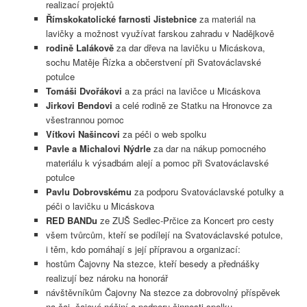
realizací projektů
Římskokatolické farnosti Jistebnice
za materiál na
lavičky a možnost využívat farskou zahradu v Nadějkově
rodině Lalákově
za dar dřeva na lavičku u Micáskova,
sochu Matěje Řízka a občerstvení při Svatováclavské
potulce
Tomáši Dvořákovi
a za práci na lavičce u Micáskova
Jirkovi Bendovi
a celé rodině ze Statku na Hronovce za
všestrannou pomoc
Vítkovi Našincovi
za péči o web spolku
Pavle a Michalovi Nýdrle
za dar na nákup pomocného
materiálu k výsadbám alejí a pomoc při Svatováclavské
potulce
Pavlu Dobrovskému
za podporu Svatováclavské potulky a
péči o lavičku u Micáskova
RED BANDu
ze ZUŠ Sedlec-Prčice za Koncert pro cesty
všem tvůrcům, kteří se podílejí na Svatováclavské potulce,
i těm, kdo pomáhají s její přípravou a organizací:
hostům Čajovny Na stezce, kteří besedy a přednášky
realizují bez nároku na honorář
návštěvníkům Čajovny Na stezce za dobrovolný příspěvek
na čaj, čajové náčiní a podporu činnosti spolku