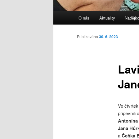
Hlavní
O nás
Aktuality
Nadějk
navigační
menu
Publikováno
30. 6. 2023
Lav
Jan
Ve čtvrtek
připevnili
Antonína
Jana Hůr
a
Čeňka 