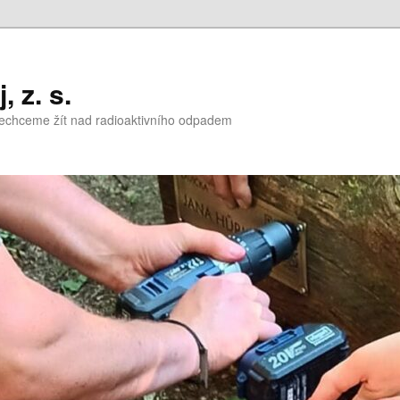
 z. s.
nechceme žít nad radioaktivního odpadem