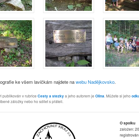
tografie ke všem lavičkám najdete na
webu Nadějkovsko
.
l publikován v rubrice
Cesty a stezky
a jeho autorem je
Olina
. Můžete si jeho
odk
íbené záložky nebo ho sdílet s přáteli.
O spolku
založen: 20
registrová