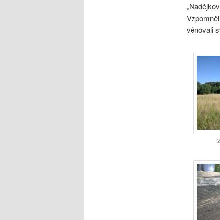
„Nadějkov
Vzpomněli 
věnovali s
Z