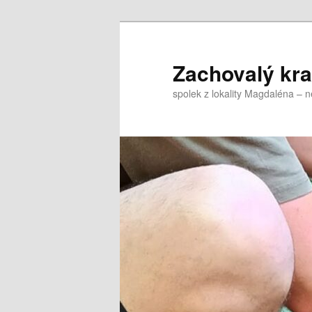
Přejít
k
hlavnímu
Zachovalý kraj,
obsahu
spolek z lokality Magdaléna – 
webu