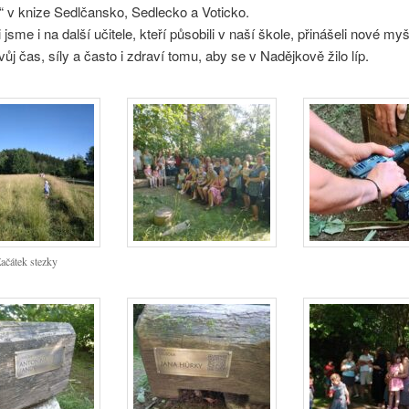
“ v knize Sedlčansko, Sedlecko a Voticko.
jsme i na další učitele, kteří působili v naší škole, přinášeli nové my
vůj čas, síly a často i zdraví tomu, aby se v Nadějkově žilo líp.
ačátek stezky