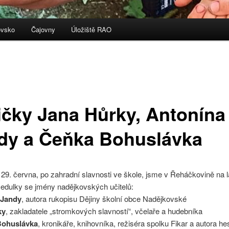
ovsko
Čajovny
Úložiště RAO
ičky Jana Hůrky, Antonína
dy a Čeňka Bohuslávka
 29. června, po zahradní slavnosti ve škole, jsme v Řeháčkovině na 
 cedulky se jmény nadějkovských učitelů:
 Jandy
, autora rukopisu Dějiny školní obce Nadějkovské
ky
, zakladatele „stromkových slavností“, včelaře a hudebníka
Bohuslávka
, kronikáře, knihovníka, režiséra spolku Fikar a autora he