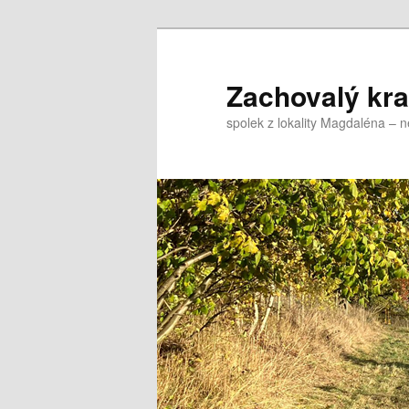
Přejít
k
hlavnímu
Zachovalý kraj,
obsahu
spolek z lokality Magdaléna – 
webu