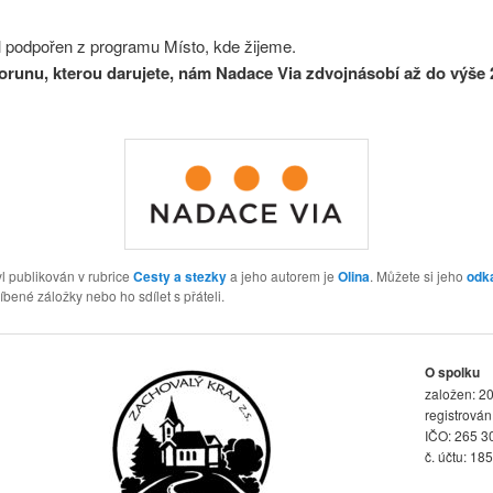
l podpořen z programu Místo, kde žijeme.
runu, kterou darujete, nám Nadace Via zdvojnásobí až do výše 
l publikován v rubrice
Cesty a stezky
a jeho autorem je
Olina
. Můžete si jeho
odk
íbené záložky nebo ho sdílet s přáteli.
O spolku
založen: 20
registrová
IČO: 265 3
č. účtu: 18