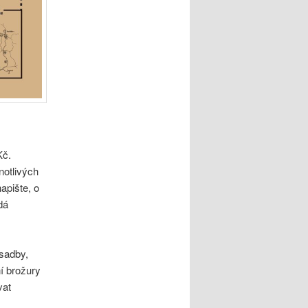
Kč.
notlivých
apište, o
dá
ýsadby,
í brožury
vat