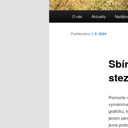
Hlavní
O nás
Aktuality
Nadějk
navigační
menu
Publikováno
1. 6. 2024
Sbí
ste
Pomozte n
vyměníme,
grafičku, 
jenom pen
jsme proto 