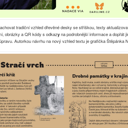
hovat tradiční vzhled dřevěné desky se stříškou, texty aktualizovat,
emi, obrázky a QR kódy s odkaz
y
na podrobnější informace a dopřát ji
úpravu. Autorkou návrhu na nový vzhled textu je grafička Štěpánka 