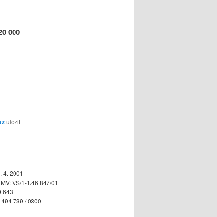
20 000
az
uložit
. 4. 2001
n MV: VS/1-1/46 847/01
0 643
5 494 739 / 0300