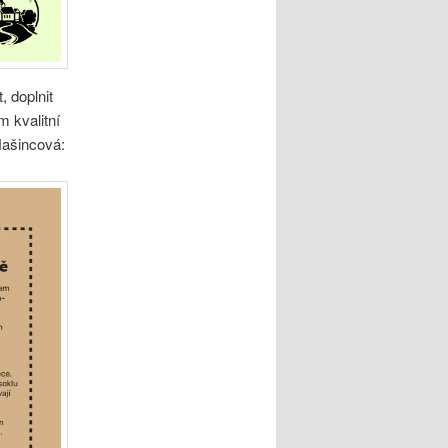
 doplnit
m kvalitní
Našincová: