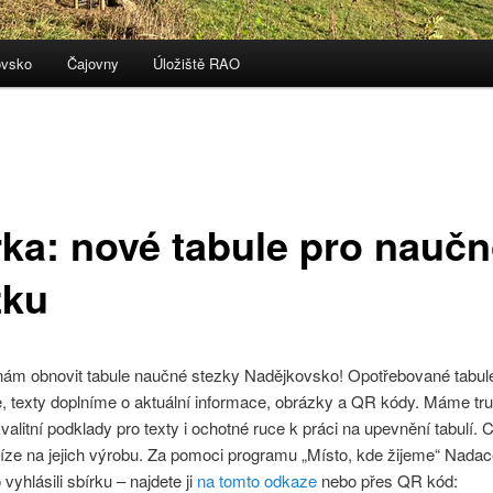
ovsko
Čajovny
Úložiště RAO
rka: nové tabule pro nauč
zku
ám obnovit tabule naučné stezky Nadějkovsko! Opotřebované tabul
 texty doplníme o aktuální informace, obrázky a QR kódy. Máme tru
kvalitní podklady pro texty i ochotné ruce k práci na upevnění tabulí.
íze na jejich výrobu. Za pomoci programu „Místo, kde žijeme“ Nada
vyhlásili sbírku – najdete ji
na tomto odkaze
nebo přes QR kód: