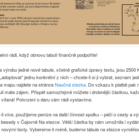
mi rádi, když obnovu tabulí finančně podpoříte!
 výrobu jedné nové tabule, včetně grafické úpravy textu, jsou 2500 
„adoptovat“ jednu konkrétní z nich – chcete-li si ji vybrat, seznam jed
 a mapu najdete na stránce
Naučná stezka
. Do vzkazu k platbě pak n
uli máte zájem. Přispět samozřejmě můžete i drobnější částkou, kaž
 vítaná! Potvrzení o daru vám rádi vystavíme.
i více, použijeme peníze na další činnost spolku – péči o cesty a v
 besedy v Čajovně Na stezce. Větší částka by nám umožnila i vydán
s novými texty. Vybereme-li méně, budeme tabule na stezce vyměňo