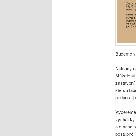
Budeme vel
Náklady na
Můžete si 
zastavení
kterou tab
podpora je
Vybereme-l
vycházky,
o stezce 
postupně.