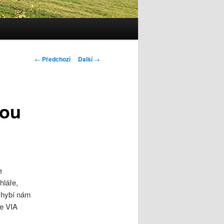
Navigace
←
Předchozí
Další
→
pro
příspěvky
nou
e
hláře,
 Chybí nám
ce VIA