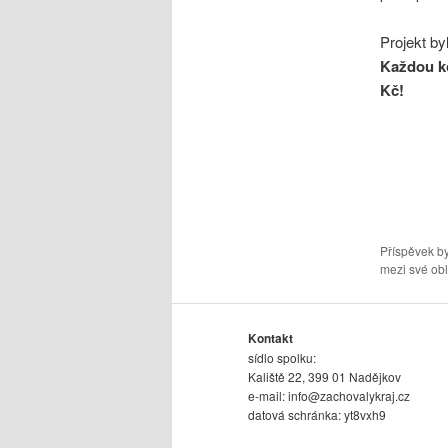
Projekt by
Každou ko
Kč!
Příspěvek by
mezi své obl
Kontakt
sídlo spolku:
Kaliště 22, 399 01 Nadějkov
e-mail:
info@zachovalykraj.cz
datová schránka: yt8vxh9