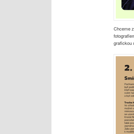
Chceme zac
fotografi
grafickou 