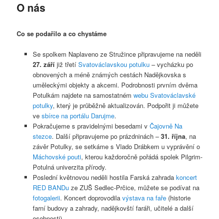
O nás
Co se podařilo a co chystáme
Se spolkem Naplaveno ze Stružince připravujeme na neděli
27. září
již třetí
Svatováclavskou potulku
– vycházku po
obnovených a méně známých cestách Nadějkovska s
uměleckými objekty a akcemi. Podrobnosti prvním dvěma
Potulkám najdete na samostatném
webu Svatováclavské
potulky
, který je průběžně aktualizován. Podpořit ji můžete
ve
sbírce na portálu Darujme
.
Pokračujeme s pravidelnými besedami v
Čajovně Na
stezce
. Další připravujeme po prázdninách –
31. října
, na
závěr Potulky, se setkáme s Vlado Drábkem u vyprávění o
Máchovské pouti
, kterou každoročně pořádá spolek Pilgrim-
Potulná univerzita přírody.
Poslední květnovou neděli hostila Farská zahrada
koncert
RED BANDu
ze ZUŠ Sedlec-Prčice, můžete se podívat na
fotogalerii
. Koncert doprovodila
výstava na faře
(historie
farní budovy a zahrady, nadějkovští faráři, učitelé a další
osobnosti).