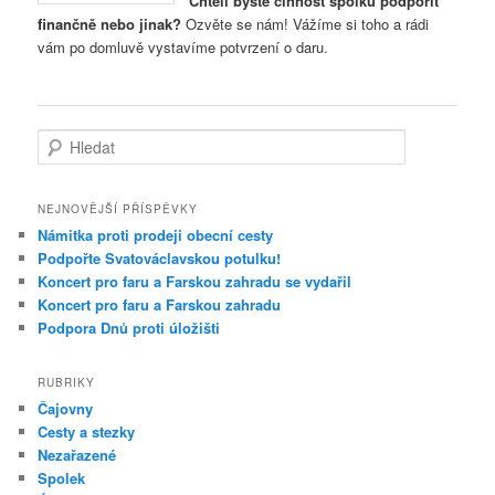
Chtěli byste činnost spolku podpořit
finančně nebo jinak?
Ozvěte se nám! Vážíme si toho a rádi
vám po domluvě vystavíme potvrzení o daru.
H
l
e
d
NEJNOVĚJŠÍ PŘÍSPĚVKY
a
Námitka proti prodeji obecní cesty
t
Podpořte Svatováclavskou potulku!
Koncert pro faru a Farskou zahradu se vydařil
Koncert pro faru a Farskou zahradu
Podpora Dnů proti úložišti
RUBRIKY
Čajovny
Cesty a stezky
Nezařazené
Spolek