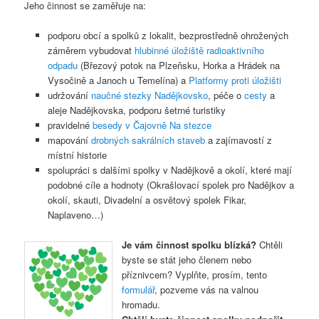
Jeho činnost se zaměřuje na:
podporu obcí a spolků z lokalit, bezprostředně ohrožených
záměrem vybudovat
hlubinné úložiště radioaktivního
odpadu
(Březový potok na Plzeňsku, Horka a Hrádek na
Vysočině a Janoch u Temelína) a
Platformy proti úložišti
udržování
naučné stezky Nadějkovsko
, péče o
cesty
a
aleje Nadějkovska, podporu šetrné turistiky
pravidelné
besedy v Čajovně Na stezce
mapování
drobných sakrálních staveb
a zajímavostí z
místní historie
spolupráci s dalšími spolky v Nadějkově a okolí, které mají
podobné cíle a hodnoty (Okrašlovací spolek pro Nadějkov a
okolí, skauti, Divadelní a osvětový spolek Fikar,
Naplaveno…)
Je vám činnost spolku blízká?
Chtěli
byste se stát jeho členem nebo
příznivcem? Vyplňte, prosím, tento
formulář
, pozveme vás na valnou
hromadu.