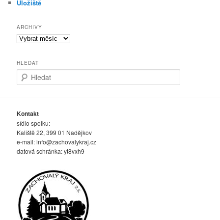
Úložiště
ARCHIVY
Archivy
HLEDAT
H
l
e
d
a
Kontakt
t
sídlo spolku:
Kaliště 22, 399 01 Nadějkov
e-mail:
info@zachovalykraj.cz
datová schránka: yt8vxh9