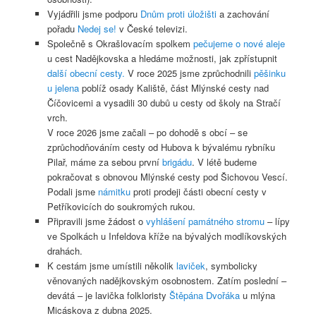
Vyjádřili jsme podporu
Dnům proti úložišti
a zachování
pořadu
Nedej se!
v České televizi.
Společně s Okrašlovacím spolkem
pečujeme o nové aleje
u cest Nadějkovska a hledáme možnosti, jak zpřístupnit
další obecní cesty
.
V roce 2025 jsme zprůchodnili
pěšinku
u jelena
poblíž osady Kaliště, část Mlýnské cesty nad
Číčovicemi a vysadili 30 dubů u cesty od školy na Stračí
vrch.
V roce 2026 jsme začali – po dohodě s obcí – se
zprůchodňováním cesty od Hubova k bývalému rybníku
Pilař, máme za sebou první
brigádu
. V létě budeme
pokračovat s obnovou Mlýnské cesty pod Šichovou Vescí.
Podali jsme
námitku
proti prodeji části obecní cesty v
Petříkovicích do soukromých rukou.
Připravili jsme žádost o
vyhlášení památného stromu
– lípy
ve Spolkách u Infeldova kříže na bývalých modlíkovských
drahách.
K cestám jsme umístili několik
laviček
, symbolicky
věnovaných nadějkovským osobnostem. Zatím poslední –
devátá – je lavička folkloristy
Štěpána Dvořáka
u mlýna
Micáskova z dubna 2025.