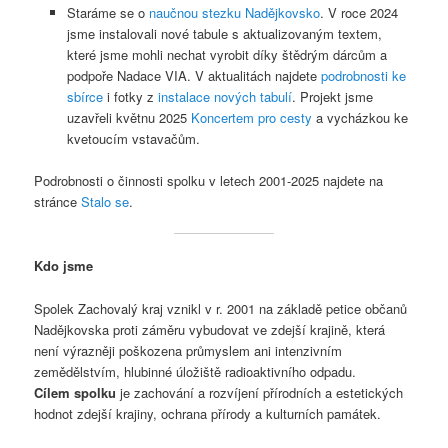
Staráme se o
naučnou stezku Nadějkovsko
. V roce 2024
jsme instalovali nové tabule s aktualizovaným textem,
které jsme mohli nechat vyrobit díky štědrým dárcům a
podpoře Nadace VIA. V aktualitách najdete
podrobnosti ke
sbírce
i fotky z
instalace nových tabulí
. Projekt jsme
uzavřeli květnu 2025
Koncertem pro cesty
a vycházkou ke
kvetoucím vstavačům.
Podrobnosti o činnosti spolku v letech 2001-2025 najdete na
stránce
Stalo se
.
Kdo jsme
Spolek Zachovalý kraj vznikl v r. 2001 na základě petice občanů
Nadějkovska proti záměru vybudovat ve zdejší krajině, která
není výrazněji poškozena průmyslem ani intenzivním
zemědělstvím, hlubinné úložiště radioaktivního odpadu.
Cílem spolku
je zachování a rozvíjení přírodních a estetických
hodnot zdejší krajiny, ochrana přírody a kulturních památek.