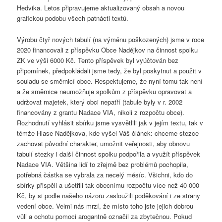
Hedvika. Letos připravujeme aktualizovaný obsah a novou
grafickou podobu všech patnácti textů.
Výrobu čtyř nových tabulí (na výměnu poškozených) jsme v roce
2020 financovali z příspěvku Obce Nadějkov na činnost spolku
ZK ve výši 6000 Kč. Tento příspěvek byl vyúčtován bez
připomínek, předpokládali jsme tedy, že byl poskytnut a použit v
souladu se směrnicí obce. Respektujeme, že nyní tomu tak není
a že směrnice neumožňuje spolkům z příspěvku opravovat a
udržovat majetek, který obci nepatří (tabule byly v r. 2002
financovány z grantu Nadace VIA, nikoli z rozpočtu obce).
Rozhodnutí vyhlásit sbírku jsme vysvětlili jak v jejím textu, tak v
témže Hlase Nadějkova, kde vyšel Váš článek: chceme stezce
zachovat původní charakter, umožnit veřejnosti, aby obnovu
tabulí stezky i další činnost spolku podpořila a využít příspěvek
Nadace VIA. Většina lidí to zřejmě bez problémů pochopila,
potřebná částka se vybrala za necelý měsíc. Všichni, kdo do
sbírky přispěli a ušetřili tak obecnímu rozpočtu více než 40 000
Kč, by si podle našeho názoru zasloužili poděkování i ze strany
vedení obce. Velmi nás mrzí, že místo toho jste jejich dobrou
vůli a ochotu pomoci arogantně označil za zbytečnou. Pokud