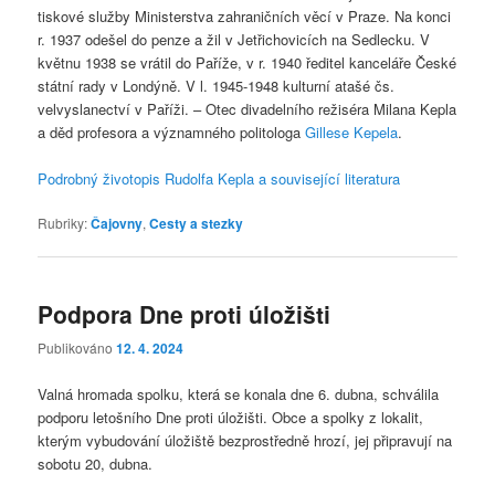
tiskové služby Ministerstva zahraničních věcí v Praze. Na konci
r. 1937 odešel do penze a žil v Jetřichovicích na Sedlecku. V
květnu 1938 se vrátil do Paříže, v r. 1940 ředitel kanceláře České
státní rady v Londýně. V l. 1945-1948 kulturní atašé čs.
velvyslanectví v Paříži. – Otec divadelního režiséra Milana Kepla
a děd profesora a významného politologa
Gillese Kepela
.
Podrobný životopis Rudolfa Kepla a související literatura
Rubriky:
Čajovny
,
Cesty a stezky
Podpora Dne proti úložišti
Publikováno
12. 4. 2024
Valná hromada spolku, která se konala dne 6. dubna, schválila
podporu letošního Dne proti úložišti. Obce a spolky z lokalit,
kterým vybudování úložiště bezprostředně hrozí, jej připravují na
sobotu 20, dubna.