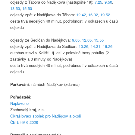
odjezdy
z Tábora
do Nadějkova (nástupiště 19):
7.25
,
9.50
,
13.50
,
15.50
odjezdy zpět z Nadějkova do Tábora:
12.42
,
16.32
,
19.52
cesta trvá necelých 40 minut, podrobnosti v odkazech u časů
odjezdu
odjezdy
ze Sedlčan
do Nadějkova:
9.05
,
12.05
,
15.55
odjezdy zpět z Nadějkova do Sedlčan:
10.26
,
14.31
,
16.26
autobus staví v Kališti, tj. asi v polovině trasy potulky (2
zastávky a 3 minuty od Nadějkova)
cesta trvá necelých 40 minut, podrobnosti v odkazech u časů
odjezdu
Parkování
: náměstí Nadějkov (zdarma)
Pořadatelé:
Naplaveno
Zachovalý kraj, z.s.
Okrašlovací spolek pro Nadějkov a okolí
ČB-EHMK 2028
Partneři a spolupracovníci: