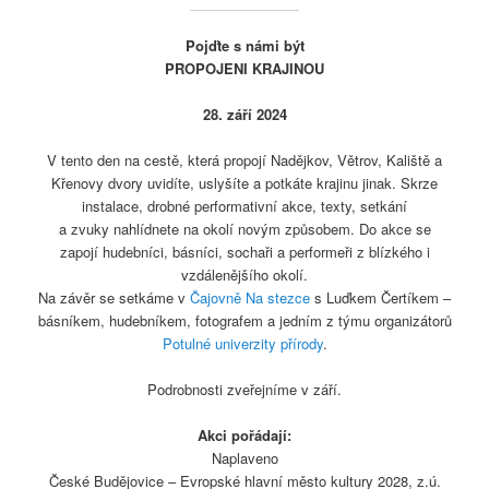
Pojďte s námi být
PROPOJENI KRAJINOU
28. září 2024
V tento den na cestě, která propojí Nadějkov, Větrov, Kaliště a
Křenovy dvory uvidíte, uslyšíte a potkáte krajinu jinak. Skrze
instalace, drobné performativní akce, texty, setkání
a zvuky nahlídnete na okolí novým způsobem. Do akce se
zapojí hudebníci, básníci, sochaři a performeři z blízkého i
vzdálenějšího okolí.
Na závěr se setkáme v
Čajovně Na stezce
s Luďkem Čertíkem –
básníkem, hudebníkem, fotografem a jedním z týmu organizátorů
Potulné univerzity přírody
.
Podrobnosti zveřejníme v září.
Akci pořád
ají:
Naplaveno
České Budějovice – Evropské hlavní město kultury 2028, z.ú.