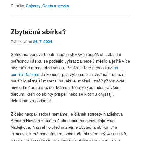
Rubriky:
Čajovny
,
Cesty a stezky
Zbytečná sbírka?
Publikováno
26. 7. 2024
Sbírka na obnovu tabulí naučné stezky je úspěšná, základní
potřebnou částku se podařilo vybrat za necelý měsíc a ještě více
než měsíc máme před sebou. Peníze, které přes odkaz
na
portálu Darujme
do konce srpna vybereme „navíc“ nám umožní
použít kvalitnější materiál na tabule, možná i začít připravovat
novou brožuru o stezce. Máme z toho velkou radost a všem
dárcům, kteří do sbírky přispěli nebo se k tomu chystají,
děkujeme za podporu!
Z čeho naopak radost nemáme, je článek starosty Nadějkova
Arnošta Nováka v letním čísle obecního zpravodaje Hlas
Nadějkova. Nazval ho „Jedna zřejmě zbytečná sbírka…“ a
iniciativu, která obecnímu rozpočtu ušetřila více než 40 000 Kč,
v něm místo poděkování znevažuje. Protože ve svém textu