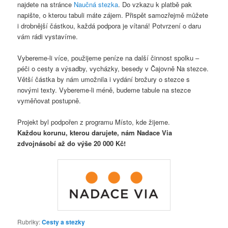
najdete na stránce
Naučná stezka
. Do vzkazu k platbě pak
napište, o kterou tabuli máte zájem. Přispět samozřejmě můžete
i drobnější částkou, každá podpora je vítaná! Potvrzení o daru
vám rádi vystavíme.
Vybereme-li více, použijeme peníze na další činnost spolku –
péči o cesty a výsadby, vycházky, besedy v Čajovně Na stezce.
Větší částka by nám umožnila i vydání brožury o stezce s
novými texty. Vybereme-li méně, budeme tabule na stezce
vyměňovat postupně.
Projekt byl podpořen z programu Místo, kde žijeme.
Každou korunu, kterou darujete, nám Nadace Via
zdvojnásobí až do výše 20 000 Kč!
Rubriky:
Cesty a stezky