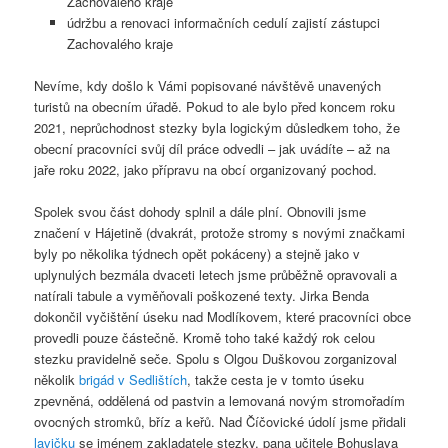
Zachovalého kraje
údržbu a renovaci informačních cedulí zajistí zástupci
Zachovalého kraje
Nevíme, kdy došlo k Vámi popisované návštěvě unavených
turistů na obecním úřadě. Pokud to ale bylo před koncem roku
2021, neprůchodnost stezky byla logickým důsledkem toho, že
obecní pracovníci svůj díl práce odvedli – jak uvádíte – až na
jaře roku 2022, jako přípravu na obcí organizovaný pochod.
Spolek svou část dohody splnil a dále plní. Obnovili jsme
značení v Hájetině (dvakrát, protože stromy s novými značkami
byly po několika týdnech opět pokáceny) a stejně jako v
uplynulých bezmála dvaceti letech jsme průběžně opravovali a
natírali tabule a vyměňovali poškozené texty. Jirka Benda
dokončil vyčištění úseku nad Modlíkovem, které pracovníci obce
provedli pouze částečně. Kromě toho také každý rok celou
stezku pravidelně seče. Spolu s Olgou Duškovou zorganizoval
několik
brigád v Sedlištích
, takže cesta je v tomto úseku
zpevněná, oddělená od pastvin a lemovaná novým stromořadím
ovocných stromků, bříz a keřů. Nad Číčovické údolí jsme přidali
lavičku
se jménem zakladatele stezky, pana učitele Bohuslava