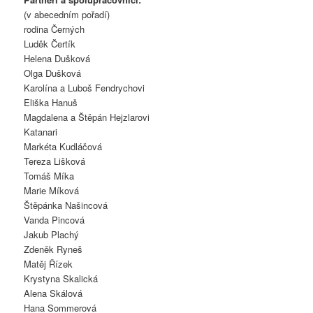
(v abecedním pořadí)
rodina Černých
Luděk Čertík
Helena Dušková
Olga Dušková
Karolína a Luboš Fendrychovi
Eliška Hanuš
Magdalena a Štěpán Hejzlarovi
Katanari
Markéta Kudláčová
Tereza Lišková
Tomáš Míka
Marie Míková
Štěpánka Našincová
Vanda Pincová
Jakub Plachý
Zdeněk Ryneš
Matěj Řízek
Krystyna Skalická
Alena Skálová
Hana Sommerová