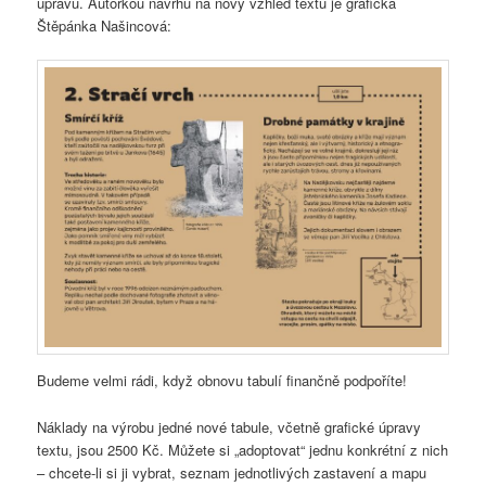
úpravu. Autorkou návrhu na nový vzhled textu je grafička
Štěpánka Našincová:
Budeme velmi rádi, když obnovu tabulí finančně podpoříte!
Náklady na výrobu jedné nové tabule, včetně grafické úpravy
textu, jsou 2500 Kč. Můžete si „adoptovat“ jednu konkrétní z nich
– chcete-li si ji vybrat, seznam jednotlivých zastavení a mapu