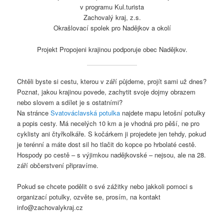
v programu Kul.turista
Zachovalý kraj, z.s.
Okrašlovací spolek pro Nadějkov a okolí
Projekt Propojeni krajinou podporuje obec Nadějkov.
Chtěli byste si cestu, kterou v září půjdeme, projít sami už dnes?
Poznat, jakou krajinou povede, zachytit svoje dojmy obrazem
nebo slovem a sdílet je s ostatními?
Na stránce
Svatováclavská potulka
najdete mapu letošní potulky
a popis cesty. Má necelých 10 km a je vhodná pro pěší, ne pro
cyklisty ani čtyřkolkáře. S kočárkem ji projedete jen tehdy, pokud
je terénní a máte dost sil ho tlačit do kopce po hrbolaté cestě.
Hospody po cestě – s výjimkou nadějkovské – nejsou, ale na 28.
září občerstvení připravíme.
Pokud se chcete podělit o své zážitky nebo jakkoli pomoci s
organizací potulky, ozvěte se, prosím, na kontakt
info@zachovalykraj.cz