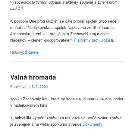
vysoceradioaktivních odpadů a aktivity spojené s Dnem proti
úložišti.
K podpoře Dne proti úložišti se dále připojil spolek Stop sečení
srnčat na Nadějkovsku a spolek Naplaveno ze Stružince na
Jistebnicku, který je – stejně jako Zachovalý kraj a obec
Nadějkov – členem-podporovatelem
Platformy proti úložišti
.
Rubriky:
Úložiště
Valná hromada
Publikováno
9. 4. 2024
spolku Zachovalý kraj, která se konala 6. dubna 2024 v 19 hodin
v nadějkovském kině
1.
schválila
výroční zprávu za rok 2023 vč. vyúčtování; zpráva
je zveřejněná na webu spolku na stránce
Dokumenty