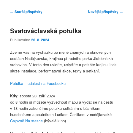
Navigace
←
Starší příspěvky
Novější příspěvky
→
pro
příspěvky
Svatováclavská potulka
Publikováno
26. 8. 2024
Zveme vás na vycházku po méně známých a obnovených
cestách Nadějkovska, krajinou přírodního parku Jistebnická
vrchovina. V tento den uvidíte, uslyšíte a potkáte krajinu jinak –
skrze instalace, performativní akce, texty a setkání.
Potulka – událost na Facebooku
Kdy:
sobota 28. září 2024
od 8 hodin si můžete vyzvednout mapu a vydat se na cestu
v 18 hodin zakončíme potulku setkáním s básníkem,
hudebníkem a poutníkem Luďkem Čertíkem v nadějkovské
Čajovně Na stezce
(bývalé kino)