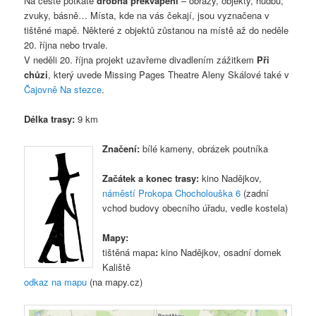
Na cestě potkáte
drobná překvapení
– obrazy, objekty, hudbu,
zvuky, básně… Místa, kde na vás čekají, jsou vyznačena v
tištěné mapě. Některé z objektů zůstanou na místě až do neděle
20. října nebo trvale.
V neděli 20. října projekt uzavřeme divadlením zážitkem
Při
chůzi
, který uvede Missing Pages Theatre Aleny Skálové také v
Čajovně Na stezce
.
Délka trasy:
9 km
Značení:
bílé kameny, obrázek poutníka
Začátek a konec trasy:
kino Nadějkov,
náměstí Prokopa Chocholouška 6
(zadní
vchod budovy obecního úřadu, vedle kostela)
Mapy:
tištěná mapa
:
kino Nadějkov, osadní domek
Kaliště
odkaz na mapu
(na mapy.cz)