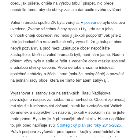
obec, jak píšete, chtěla na výrobu tabulí přispět, nic přece
nebránilo tomu, aby do sbírky zaslala dar podle svého uvážení.
Valná hromada spolku ZK byla veřejná, v
pozvánce
bylo doslova
uvedeno „Zveme všechny členy spolku i ty, kdo se o jeho
činnosti chtějí dozvědět víc nebo ji jakkoli podpořit!“ Jak jste z
této jednoduché a srozumitelné věty vyvodil, že „zástupci obce
nebyli pozváni“, a proč mezi „zástupce obce“ nepočítáte
zastupitele, kteří na valné hromadě byli, není nám jasné. Naším
přáním vždy bylo a stále je řešit s vedením obce otázky spojené
s údržbou stezky osobně. Proto se také snažíme iniciovat
společné schůzky a žádali jsme (bohužel neúspěšně) o pozvání
na jednání rady obce, která se tímto tématem zabývají.
Vyjasňovat si stanoviska na stránkách Hlasu Nadějkova
považujeme naopak za nešťastné a nevhodné. Obecní zpravodaj
má sloužit k informování občanů, nikoli ke zveřejňování Vašich
domněnek a subjektivních názorů, jakkoli v soukromí na ně jistě
máte právo. Bylo by jistě přínosnější přečíst si v Hlase například
to, jak obec naplňuje svůj
Strategický plán pro roky 2015-2025.
Právě podpora zvyšování prostupnosti krajiny prostřednictvím