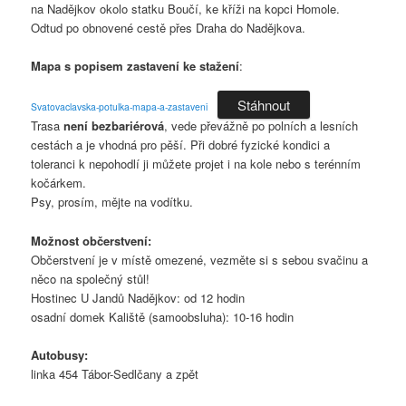
na Nadějkov okolo statku Boučí, ke kříži na kopci Homole.
Odtud po obnovené cestě přes Draha do Nadějkova.
Mapa s popisem zastavení ke stažení
:
Stáhnout
Svatovaclavska-potulka-mapa-a-zastaveni
Trasa
není bezbariérová
, vede převážně po polních a lesních
cestách a je vhodná pro pěší. Při dobré fyzické kondici a
toleranci k nepohodlí ji můžete projet i na kole nebo s terénním
kočárkem.
Psy, prosím, mějte na vodítku.
Možnost občerstvení:
Občerstvení je v místě omezené, vezměte si s sebou svačinu a
něco na společný stůl!
Hostinec U Jandů Nadějkov: od 12 hodin
osadní domek Kaliště (samoobsluha): 10-16 hodin
Autobusy:
linka 454 Tábor-Sedlčany a zpět