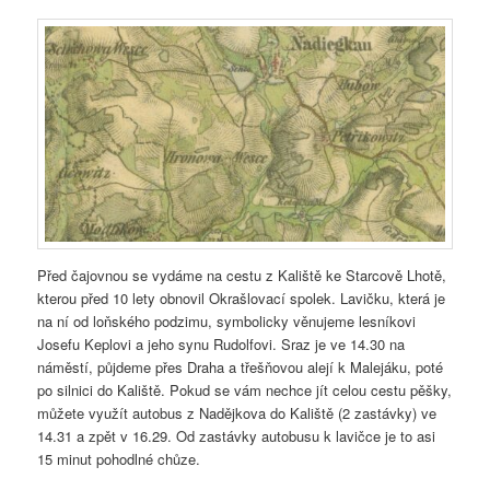
Před čajovnou se vydáme na cestu z Kaliště ke Starcově Lhotě,
kterou před 10 lety obnovil Okrašlovací spolek. Lavičku, která je
na ní od loňského podzimu, symbolicky věnujeme lesníkovi
Josefu Keplovi a jeho synu Rudolfovi. Sraz je ve 14.30 na
náměstí, půjdeme přes Draha a třešňovou alejí k Malejáku, poté
po silnici do Kaliště. Pokud se vám nechce jít celou cestu pěšky,
můžete využít autobus z Nadějkova do Kaliště (2 zastávky) ve
14.31 a zpět v 16.29. Od zastávky autobusu k lavičce je to asi
15 minut pohodlné chůze.