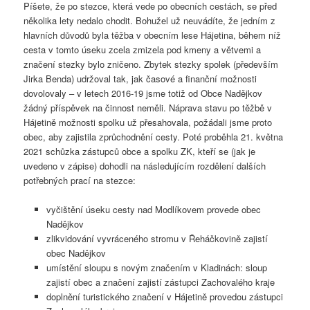
Píšete, že po stezce, která vede po obecních cestách, se před
několika lety nedalo chodit. Bohužel už neuvádíte, že jedním z
hlavních důvodů byla těžba v obecním lese Hájetina, během níž
cesta v tomto úseku zcela zmizela pod kmeny a větvemi a
značení stezky bylo zničeno. Zbytek stezky spolek (především
Jirka Benda) udržoval tak, jak časové a finanční možnosti
dovolovaly – v letech 2016-19 jsme totiž od Obce Nadějkov
žádný příspěvek na činnost neměli. Náprava stavu po těžbě v
Hájetině možnosti spolku už přesahovala, požádali jsme proto
obec, aby zajistila zprůchodnění cesty. Poté proběhla 21. května
2021 schůzka zástupců obce a spolku ZK, kteří se (jak je
uvedeno v zápise) dohodli na následujícím rozdělení dalších
potřebných prací na stezce:
vyčištění úseku cesty nad Modlíkovem provede obec
Nadějkov
zlikvidování vyvráceného stromu v Řeháčkovině zajistí
obec Nadějkov
umístění sloupu s novým značením v Kladinách: sloup
zajistí obec a značení zajistí zástupci Zachovalého kraje
doplnění turistického značení v Hájetině provedou zástupci