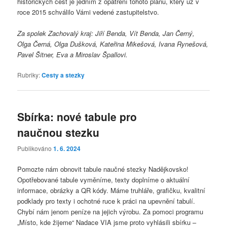
historických cest je jedním z opatření tohoto plánu, který už v
roce 2015 schválilo Vámi vedené zastupitelstvo.
Za spolek Zachovalý kraj: Jiří Benda, Vít Benda, Jan Černý,
Olga Černá, Olga Dušková, Kateřina Mikešová, Ivana Rynešová,
Pavel Šitner, Eva a Miroslav Špallovi.
Rubriky:
Cesty a stezky
Sbírka: nové tabule pro
naučnou stezku
Publikováno
1. 6. 2024
Pomozte nám obnovit tabule naučné stezky Nadějkovsko!
Opotřebované tabule vyměníme, texty doplníme o aktuální
informace, obrázky a QR kódy. Máme truhláře, grafičku, kvalitní
podklady pro texty i ochotné ruce k práci na upevnění tabulí.
Chybí nám jenom peníze na jejich výrobu. Za pomoci programu
„Místo, kde žijeme“ Nadace VIA jsme proto vyhlásili sbírku –