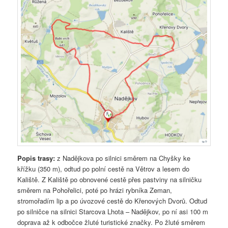
Popis trasy:
z Nadějkova po silnici směrem na Chyšky ke
křížku (350 m), odtud po polní cestě na Větrov a lesem do
Kaliště. Z Kaliště po obnovené cestě přes pastviny na silničku
směrem na Pohořelici, poté po hrázi rybníka Zeman,
stromořadím lip a po úvozové cestě do Křenových Dvorů. Odtud
po silničce na silnici Starcova Lhota – Nadějkov, po ní asi 100 m
doprava až k odbočce žluté turistické značky. Po žluté směrem