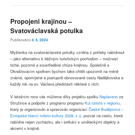
Propojeni krajinou –
Svatováclavská potulka
Publikováno
4. 5. 2024
Myšlenka na svatováclavské potulky vznikla z potřeby nabídnout
– jako alternativu k běžným turistickým pochodům – možnost
tiché, pozorné a soustředěné chůze krajinou. Společně s
Okrašlovacím spolkem bychom také chtěli upozornit na méně
známé, opomíjené a postupně obnovované cesty Nadějkovska a
každý rok na sv. Václava představit některé z nich.
V letošním roce vás můžeme díky projektu spolku
Naplaveno
ze
Stružince a podpoře z programu programu
Kul.turista v regionu
,
který je organizován a spravován organizací
České Budějovice –
Evropské hlavní město kultury 2028, z.ú
. pozvat na cestu, která
nabídne nejen vycházku, ale i setkání s uměleckými objekty a
akcemi v krajině.