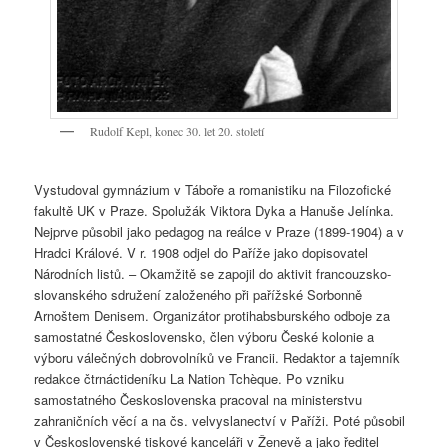
Rudolf Kepl, konec 30. let 20. století
Vystudoval gymnázium v Táboře a romanistiku na Filozofické
fakultě UK v Praze. Spolužák Viktora Dyka a Hanuše Jelínka.
Nejprve působil jako pedagog na reálce v Praze (1899-1904) a v
Hradci Králové. V r. 1908 odjel do Paříže jako dopisovatel
Národních listů. – Okamžitě se zapojil do aktivit francouzsko-
slovanského sdružení založeného při pařížské Sorbonně
Arnoštem Denisem. Organizátor protihabsburského odboje za
samostatné Československo, člen výboru České kolonie a
výboru válečných dobrovolníků ve Francii. Redaktor a tajemník
redakce čtrnáctideníku La Nation Tchèque. Po vzniku
samostatného Československa pracoval na ministerstvu
zahraničních věcí a na čs. velvyslanectví v Paříži. Poté působil
v Československé tiskové kanceláři v Ženevě a jako ředitel