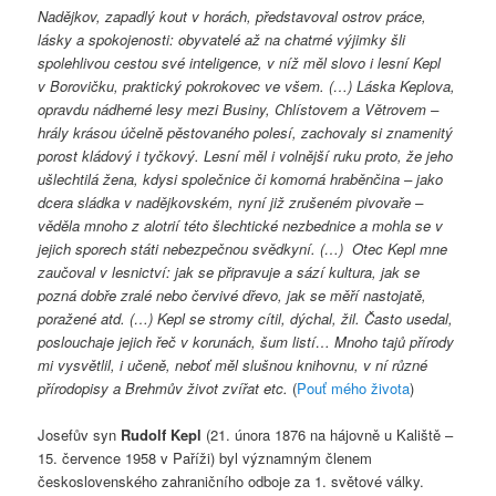
Nadějkov, zapadlý kout v horách, představoval ostrov práce,
lásky a spokojenosti: obyvatelé až na chatrné výjimky šli
spolehlivou cestou své inteligence, v níž měl slovo i lesní Kepl
v Borovičku, praktický pokrokovec ve všem. (…) Láska Keplova,
opravdu nádherné lesy mezi Businy, Chlístovem a Větrovem –
hrály krásou účelně pěstovaného polesí, zachovaly si znamenitý
porost kládový i tyčkový. Lesní měl i volnější ruku proto, že jeho
ušlechtilá žena, kdysi společnice či komorná hraběnčina – jako
dcera sládka v nadějkovském, nyní již zrušeném pivovaře –
věděla mnoho z alotrií této šlechtické nezbednice a mohla se v
jejich sporech státi nebezpečnou svědkyní. (…)
Otec Kepl mne
zaučoval v lesnictví: jak se připravuje a sází kultura, jak se
pozná dobře zralé nebo červivé dřevo, jak se měří nastojatě,
poražené atd. (…) Kepl se stromy cítil, dýchal, žil. Často usedal,
poslouchaje jejich řeč v korunách, šum listí… Mnoho tajů přírody
mi vysvětlil, i učeně, neboť měl slušnou knihovnu, v ní různé
přírodopisy a Brehmův život zvířat etc.
(
Pouť mého života
)
Josefův syn
Rudolf Kepl
(21. února 1876 na hájovně u Kaliště –
15. července 1958 v Paříži) byl významným členem
československého zahraničního odboje za 1. světové války.