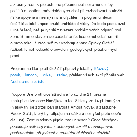
Již osmý ročník protestu má připomenout nesplněné sliby
politiků o posílení práv dotčených obcí při rozhodování o úložišti,
rizika spojená s nesmyslným urychlením programu hledání
úložiště a také zapomenuté prohlášení vlády, že bude posuzovat
i jiná řešení, než je rychlé zavezení problémových odpadů pod
zem. S tímto stavem se pořádající rozhodně nehodlají smířit
a proto také již více než rok vzdorují snaze Správy úložišť
radioaktivních odpadů o povolení geologických průzkumných
prací.
Program na Den proti úložišti připravily lokality
Březový
potok
,
Janoch
,
Horka
,
Hrádek
, přehled všech akcí přináší web
Nechceme úložiště
.
Podporu Dne proti úložišti schválilo už dne 21. března
zastupitelstvo obce Nadějkov, a to 12 hlasy ze 14 přítomných
(hlasování se zdržel pan starosta Arnošt Novák a zastupitel
Radek Seidl, který byl připojen na dálku a neslyšel proto dobře
diskusi). Zastupitelstvo přijalo toto usnesení:
Obec Nadějkov
podporuje úsilí obyvatel z dotčených lokalit o rovnoprávné
postaveníobcí při jednání o umístění hlubinného úložiště