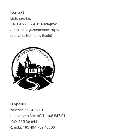
Kontakt
sídlo spolku:
Kaliště 22, 399 01 Nadějkov
e-mail:
info@zachovalykraj.cz
datová schránka: yt8vxh9
O spolku
založen: 20. 4. 2001
registrován MV: VS/1-1/46 847/01
IČO: 265 30 643
č. účtu: 185 494 739 / 0300