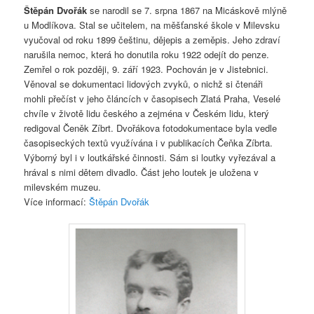
Štěpán Dvořák
se narodil se 7. srpna 1867 na Micáskově mlýně
u Modlíkova. Stal se učitelem, na měšťanské škole v Milevsku
vyučoval od roku 1899 češtinu, dějepis a zeměpis. Jeho zdraví
narušila nemoc, která ho donutila roku 1922 odejít do penze.
Zemřel o rok později, 9. září 1923. Pochován je v Jistebnici.
Věnoval se dokumentaci lidových zvyků, o nichž si čtenáři
mohli přečíst v jeho článcích v časopisech Zlatá Praha, Veselé
chvíle v životě lidu českého a zejména v Českém lidu, který
redigoval Čeněk Zíbrt. Dvořákova fotodokumentace byla vedle
časopiseckých textů využívána i v publikacích Čeňka Zíbrta.
Výborný byl i v loutkářské činnosti. Sám si loutky vyřezával a
hrával s nimi dětem divadlo. Část jeho loutek je uložena v
milevském muzeu.
Více informací:
Štěpán Dvořák