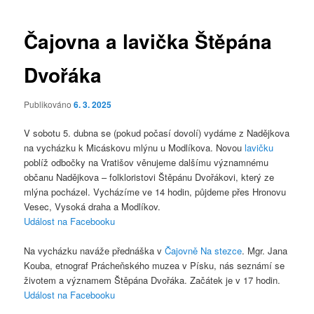
pro
příspěvky
Čajovna a lavička Štěpána
Dvořáka
Publikováno
6. 3. 2025
V sobotu 5. dubna se (pokud počasí dovolí) vydáme z Nadějkova
na vycházku k Micáskovu mlýnu u Modlíkova. Novou
lavičku
poblíž odbočky na Vratišov věnujeme dalšímu významnému
občanu Nadějkova – folkloristovi Štěpánu Dvořákovi, který ze
mlýna pocházel. Vycházíme ve 14 hodin, půjdeme přes Hronovu
Vesec, Vysoká draha a Modlíkov.
Událost na Facebooku
Na vycházku naváže přednáška v
Čajovně Na stezce
. Mgr. Jana
Kouba, etnograf Prácheňského muzea v Písku, nás seznámí se
životem a významem Štěpána Dvořáka. Začátek je v 17 hodin.
Událost na Facebooku