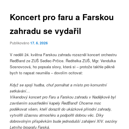
pro
příspěvky
Koncert pro faru a Farskou
zahradu se vydařil
Publikováno
17. 6. 2026
V neděli 24. května Farskou zahradu rozezněl koncert orchestru
RedBand ze ZUŠ Sedlec-Prčice. Ředitelka ZUŠ, Mgr. Vendulka
Sosnovcová, ho popsala slovy, která si – protože takhle pěkně
bych to napsat neuměla – dovolím ocitovat:
Když se spojí hudba, chuť pomáhat a místo pro komunitní
setkávání…
Víkendový koncert pro Faru a Farskou zahradu v Nadějkově byl
završením soustředění kapely RedBand! Chceme moc
poděkovat všem, kteří dorazili do ukázkové přírodní zahrady,
vytvořili úžasnou atmosféru a podpořili dobrou věc. Díky
dobrovolným příspěvkům bude jednodušší zahájení XIV. sezóny
Letního biografu Farská.