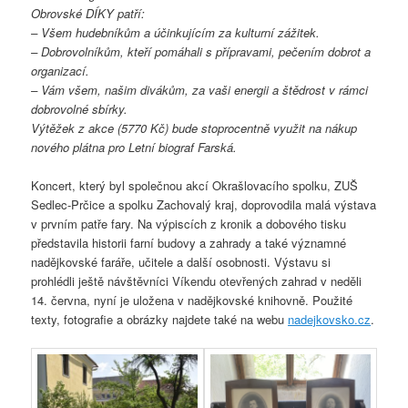
Obrovské DÍKY patří:
– Všem hudebníkům a účinkujícím za kulturní zážitek.
– Dobrovolníkům, kteří pomáhali s přípravami, pečením dobrot a
organizací.
– Vám všem, našim divákům, za vaši energii a štědrost v rámci
dobrovolné sbírky.
Výtěžek z akce (5770
Kč) bude stoprocentně využit na nákup
nového plátna pro Letní biograf Farská.
Koncert, který byl společnou akcí Okrašlovacího spolku, ZUŠ
Sedlec-Prčice a spolku Zachovalý kraj, doprovodila malá výstava
v prvním patře fary. Na výpiscích z kronik a dobového tisku
představila historii farní budovy a zahrady a také významné
nadějkovské faráře, učitele a další osobnosti. Výstavu si
prohlédli ještě návštěvníci Víkendu otevřených zahrad v neděli
14. června, nyní je uložena v nadějkovské knihovně. Použité
texty, fotografie a obrázky najdete také na webu
nadejkovsko.cz
.