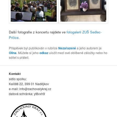
Další fotografie z koncertu najdete ve
fotogalerii ZUŠ Sedlec-
Prčice
.
Příspěvek byl publikován v rubrice
Nezařazené
a jeho autorem je
Olina
. Můžete si jeho
odkaz
uložit mezi své oblíbené záložky nebo ho
sdílet s přáteli.
Kontakt
sídlo spolku:
Kaliště 22, 399 01 Nadějkov
e-mail:
info@zachovalykraj.cz
datová schránka: yt8vxh9