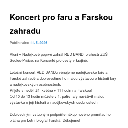
pro
příspěvky
Koncert pro faru a Farskou
zahradu
Publikováno
11. 5. 2026
Vloni v Nadějkově poprvé zahrál RED BAND, orchestr ZUŠ
Sedlec-Prčice, na Koncertě pro cesty v krajině.
Letošní koncert RED BANDu věnujeme nadějkovské faře a
Farské zahradě a doprovodíme ho malou výstavou o historii fary
a nadějkovských osobnostech.
Přijďte v neděli 24. května v 11 hodin na Farskou!
Od 10 do 13 hodin můžete v 1. patře fary navštívit malou
výstavku o její historii a nadějkovských osobnostech.
Dobrovolným vstupným podpoříte nákup nového promítacího
plátna pro Letní biograf Farská. Děkujeme!