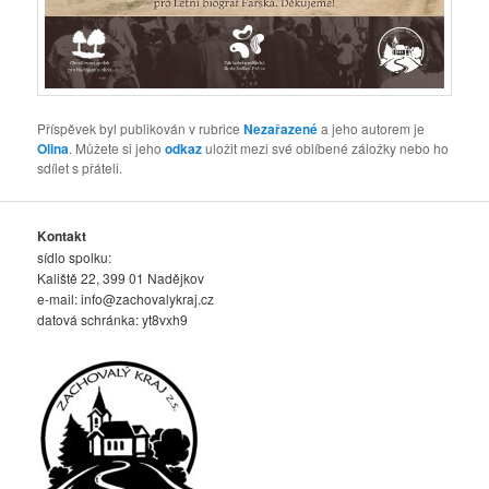
Příspěvek byl publikován v rubrice
Nezařazené
a jeho autorem je
Olina
. Můžete si jeho
odkaz
uložit mezi své oblíbené záložky nebo ho
sdílet s přáteli.
Kontakt
sídlo spolku:
Kaliště 22, 399 01 Nadějkov
e-mail:
info@zachovalykraj.cz
datová schránka: yt8vxh9