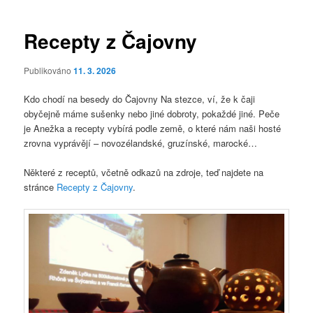
pro
příspěvky
Recepty z Čajovny
Publikováno
11. 3. 2026
Kdo chodí na besedy do Čajovny Na stezce, ví, že k čaji
obyčejně máme sušenky nebo jiné dobroty, pokaždé jiné. Peče
je Anežka a recepty vybírá podle země, o které nám naši hosté
zrovna vyprávějí – novozélandské, gruzínské, marocké…
Některé z receptů, včetně odkazů na zdroje, teď najdete na
stránce
Recepty z Čajovny
.