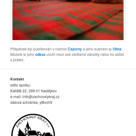
Příspěvek byl publikován v rubrice
Čajovny
a jeho autorem je
Olina
.
Můžete si jeho
odkaz
uložit mezi své oblíbené záložky nebo ho sdílet
s přáteli.
Kontakt
sídlo spolku:
Kaliště 22, 399 01 Nadějkov
e-mail:
info@zachovalykraj.cz
datová schránka: yt8vxh9