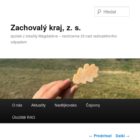
Přejít
k
Hleda
hlavnímu
obsahu
Zachovalý kraj, z. s.
webu
spolek z lokality Magdaléna – nechceme žít nad radioaktivního
odpadem
Hlavní
O nás
Aktuality
Nadějkovsko
Čajovny
navigační
menu
Úložiště RAO
Navigace
←
Předchozí
Další
→