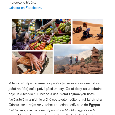
marockého bizáru.
Událost na Facebooku
V lednu si připomeneme, že poprvé jsme se v čajovně (tehdy
ještě na faře) sešli právě před 24 lety. Od té doby se u dobrého
čaje uskutečnilo 190 besed s desítkami zajímavých hostů.
Nejčastějším z nich je určitě cestovatel, učitel a truhlář
Jindra
Částka
, se kterým se v sobotu 3. ledna podíváme do
Egypta
.
Pojďte se společně s námi ponořit do hloubky egyptských