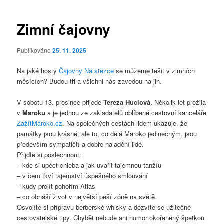
pro
příspěvky
Zimní čajovny
Publikováno
25. 11. 2025
Na jaké hosty
Čajovny Na stezce
se můžeme těšit v zimních
měsících? Budou tři a všichni nás zavedou na jih.
V sobotu 13. prosince přijede
Tereza Huclová.
Několik let prožila
v
Maroku
a je jednou ze zakladatelů oblíbené cestovní kanceláře
ZažítMaroko.cz
. Na společných cestách lidem ukazuje, že
památky jsou krásné, ale to, co dělá Maroko jedinečným, jsou
především sympatičtí a dobře naladění lidé.
Přijďte si poslechnout:
– kde si upéct chleba a jak uvařit tajemnou tanžíu
– v čem tkví tajemství úspěšného smlouvání
– kudy projít pohořím Atlas
– co obnáší život v největší pěší zóně na světě.
Osvojíte si přípravu berberské whisky a dozvíte se užitečné
cestovatelské tipy. Chybět nebude ani humor okořeněný špetkou