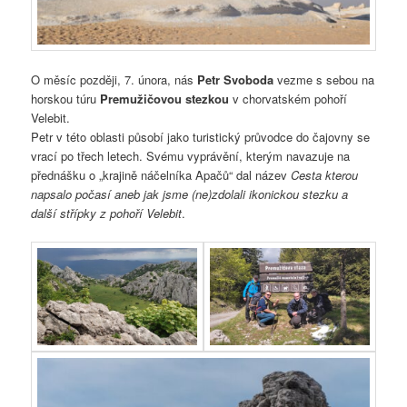
O měsíc později, 7. února, nás
Petr Svoboda
vezme s sebou na
horskou túru
Premužičovou stezkou
v chorvatském pohoří
Velebit.
Petr v této oblasti působí jako turistický průvodce do čajovny se
vrací po třech letech. Svému vyprávění, kterým navazuje na
přednášku o „krajině náčelníka Apačů“ dal název
Cesta kterou
napsalo počasí aneb jak jsme (ne)zdolali ikonickou stezku a
další střípky z pohoří Velebit
.