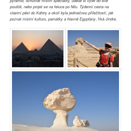
pyramid, ochutnat místní speciality, udělat si výlet do bílé
pouště, nebo projet se na feluce po Nilu. Týdenní cesta na
vlastní pěst do Káhiry a okolí byla jedinečnou příležitostí, jak
poznat místní kulturu, památky a hlavně Egypťany
, říká Jindra.