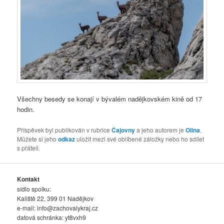
Všechny besedy se konají v bývalém nadějkovském kině od 17
hodin.
Příspěvek byl publikován v rubrice
Čajovny
a jeho autorem je
Olina
.
Můžete si jeho
odkaz
uložit mezi své oblíbené záložky nebo ho sdílet
s přáteli.
Kontakt
sídlo spolku:
Kaliště 22, 399 01 Nadějkov
e-mail:
info@zachovalykraj.cz
datová schránka: yt8vxh9