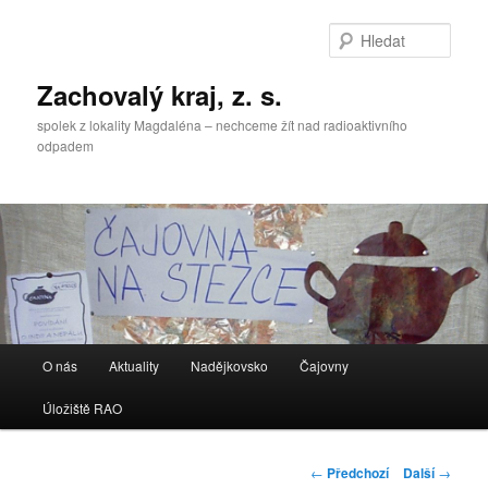
Přejít
k
Hleda
hlavnímu
obsahu
Zachovalý kraj, z. s.
webu
spolek z lokality Magdaléna – nechceme žít nad radioaktivního
odpadem
Hlavní
O nás
Aktuality
Nadějkovsko
Čajovny
navigační
menu
Úložiště RAO
Navigace
←
Předchozí
Další
→