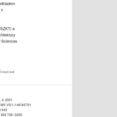
podkladem
 v
e SZKT) a
hitektury
d Sciences
t mezi své
. 4. 2001
n MV: VS/1-1/46 847/01
0 643
5 494 739 / 0300