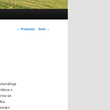
Navigace
←
Předchozí
Další
→
pro
příspěvky
 přeměňuje
vidíme v
umíme se
tka
nování