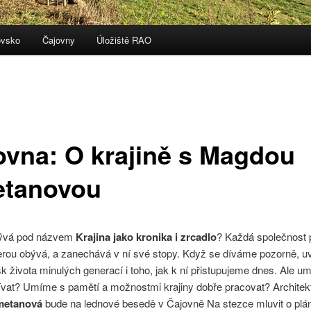
ovsko
Čajovny
Úložiště RAO
ovna: O krajině s Magdou
tanovou
rývá pod názvem
Krajina jako kronika i zrcadlo
? Každá společnost
terou obývá, a zanechává v ní své stopy. Když se díváme pozorně, u
isk života minulých generací i toho, jak k ní přistupujeme dnes. Ale 
ívat? Umíme s pamětí a možnostmi krajiny dobře pracovat? Architek
metanová
bude na lednové besedě v Čajovně Na stezce mluvit o plá