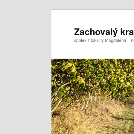
Přejít
k
hlavnímu
Zachovalý kraj,
obsahu
spolek z lokality Magdaléna – 
webu