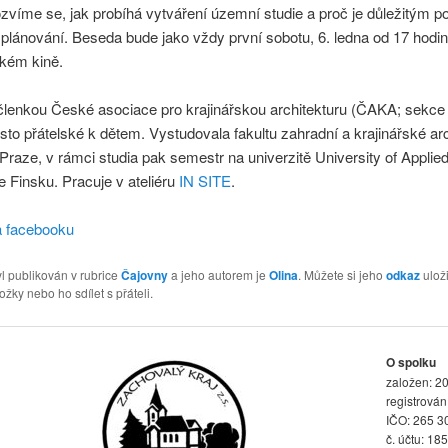
ozvíme se, jak probíhá vytváření územní studie a proč je důležitým 
lánování. Beseda bude jako vždy první sobotu, 6. ledna od 17 hodin
kém kině.
členkou České asociace pro krajinářskou architekturu (ČAKA; sekc
to přátelské k dětem. Vystudovala fakultu zahradní a krajinářské arc
raze, v rámci studia pak semestr na univerzitě University of Applie
 Finsku. Pracuje v ateliéru
IN SITE
.
a facebooku
l publikován v rubrice
Čajovny
a jeho autorem je
Olina
. Můžete si jeho
odkaz
uloži
ožky nebo ho sdílet s přáteli.
O spolku
založen: 20
registrová
IČO: 265 3
č. účtu: 18