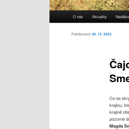
Hlavní
O nás
Aktuality
Nadějk
navigační
menu
Publikováno
30. 12. 2023
Čaj
Sme
Co se sk
krajinu, k
krajině ot
pozorně d
Magda S