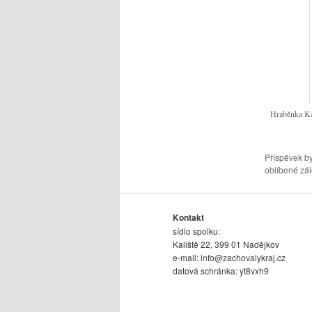
Hraběnka Ka
Příspěvek by
oblíbené zál
Kontakt
sídlo spolku:
Kaliště 22, 399 01 Nadějkov
e-mail:
info@zachovalykraj.cz
datová schránka: yt8vxh9