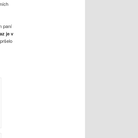
tních
m paní
az je v
pršelo