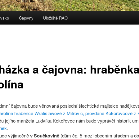
ovsko
Čajovny
Úložiště RAO
házka a čajovna: hraběnk
olína
zimní čajovna bude věnovaná poslední šlechtické majitelce nadějko
arolíně hraběnce Wratislawové z Mitrovic, provdané Kokořovcové z
odu jejího manžela Ludvíka Kokořovce nám bude vyprávět historik um
nek
.
ude výjimečně
v Součkovině
(dům čp. 5 mezi obecním úřadem a o