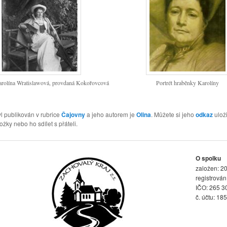
rolína Wratislawová, provdaná Kokořovcová
Portrét hraběnky Karolíny
l publikován v rubrice
Čajovny
a jeho autorem je
Olina
. Můžete si jeho
odkaz
uloži
ožky nebo ho sdílet s přáteli.
O spolku
založen: 20
registrová
IČO: 265 3
č. účtu: 18