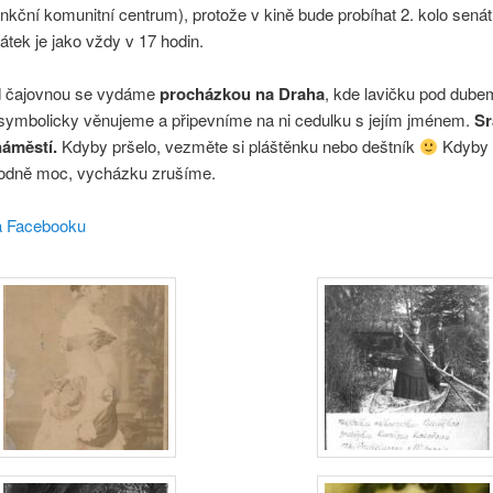
unkční komunitní centrum), protože v kině bude probíhat 2. kolo sená
átek je jako vždy v 17 hodin.
d čajovnou se vydáme
procházkou na Draha
, kde lavičku pod dube
symbolicky věnujeme a připevníme na ni cedulku s jejím jménem.
Sr
náměstí.
Kdyby pršelo, vezměte si pláštěnku nebo deštník
Kdyby 
odně moc, vycházku zrušíme.
a Facebooku