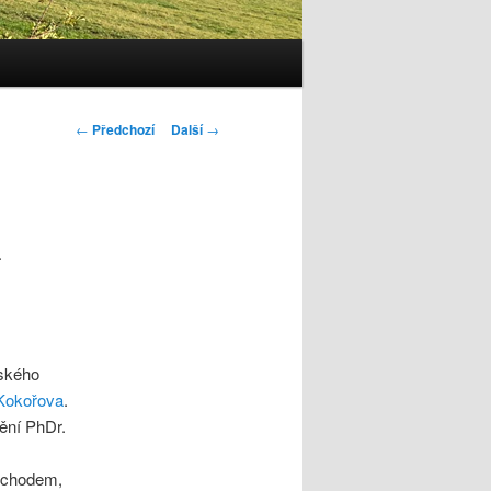
Navigace
←
Předchozí
Další
→
pro
příspěvky
a
vského
 Kokořova
.
ění PhDr.
bchodem,