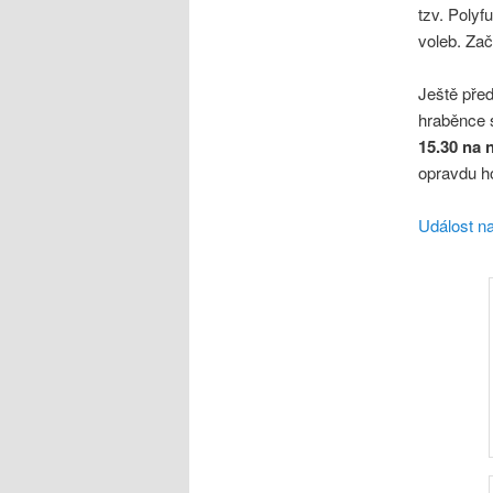
tzv. Polyf
voleb. Zač
Ještě pře
hraběnce 
15.30 na 
opravdu h
Událost n