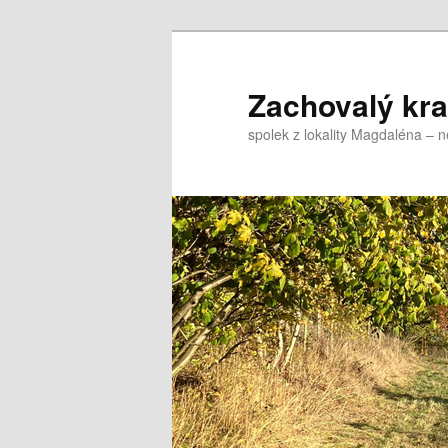
Přejít
k
hlavnímu
Zachovalý kraj,
obsahu
spolek z lokality Magdaléna – 
webu