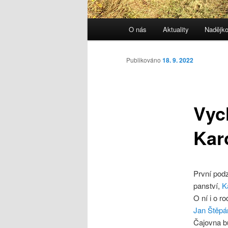
Hlavní
O nás
Aktuality
Nadějk
navigační
menu
Publikováno
18. 9. 2022
Vyc
Kar
První pod
panství,
K
O ní i o r
Jan Štěpá
Čajovna b