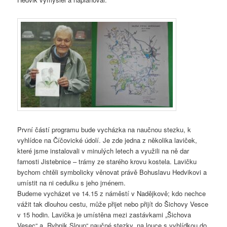
První částí programu bude vycházka na naučnou stezku, k
vyhlídce na Číčovické údolí. Je zde jedna z několika laviček,
které jsme instalovali v minulých letech a využili na ně dar
farnosti Jistebnice – trámy ze starého krovu kostela. Lavičku
bychom chtěli symbolicky věnovat právě Bohuslavu Hedvikovi a
umístit na ni cedulku s jeho jménem.
Budeme vycházet ve 14.15 z náměstí v Nadějkově; kdo nechce
vážit tak dlouhou cestu, může přijet nebo přijít do Šichovy Vesce
v 15 hodin. Lavička je umístěna mezi zastávkami „Šichova
Vesec“ a „Rybnik Sloup“ naučné stezky, na louce s vyhlídkou do