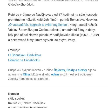
Číčovického údolí.
Poté se vrátíme do Nadějkova a od 17 hodin si na sále hospody
promítneme několik krátkých filmů – portrét Bohuslava Hedvika
„O vstavačích, bagrech a svěží myšlence“
, který natočil režisér
Václav Borovička pro Českou televizi, amatérské filmy z doby,
kdy pan učitel Hedvik působil v nadějkovské škole (1959 – 1982)
a animované filmy, které vytvořil se svými žáky.
Odkazy:
O Bohuslavu Hedvikovi
Událost na Facebooku
Příspěvek byl publikován v rubrice
Čajovny
,
Cesty a stezky
a jeho
autorem je
Olina
. Můžete si jeho
odkaz
uložit mezi své oblíbené
záložky nebo ho sdílet s přáteli.
Kontakt
sídlo spolku:
Kaliště 22, 399 01 Nadějkov
e-mail:
info@zachovalykraj.cz