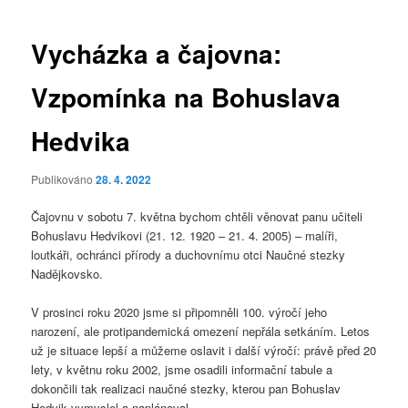
pro
příspěvky
Vycházka a čajovna:
Vzpomínka na Bohuslava
Hedvika
Publikováno
28. 4. 2022
Čajovnu v sobotu 7. května bychom chtěli věnovat panu učiteli
Bohuslavu Hedvikovi (21. 12. 1920 – 21. 4. 2005) – malíři,
loutkáři, ochránci přírody a duchovnímu otci Naučné stezky
Nadějkovsko.
V prosinci roku 2020 jsme si připomněli 100. výročí jeho
narození, ale protipandemická omezení nepřála setkáním. Letos
už je situace lepší a můžeme oslavit i další výročí: právě před 20
lety, v květnu roku 2002, jsme osadili informační tabule a
dokončili tak realizaci naučné stezky, kterou pan Bohuslav
Hedvik vymyslel a naplánoval.