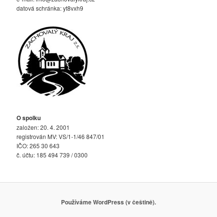
datová schránka: yt8vxh9
O spolku
založen: 20. 4. 2001
registrován MV: VS/1-1/46 847/01
IČO: 265 30 643
č. účtu: 185 494 739 / 0300
Používáme WordPress (v češtině).