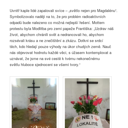
Uvnitř kaple lidé zapalovali svíce – „světlo nejen pro Magdalénu“.
Symbolizovalo naději na to, že pro problém radioaktivních
odpadů bude nalezeno co možná nejlepší řešení. Mottem
protestu byla Modlitba pro zemi papeže Františka: „Uzdrav náš
život, abychom chránili svět a nedrancovali ho, abychom
rozsévali krásu a ne znečištění a zkázu. Dotkni se srdcí
těch, kdo hledají pouze výhody na úkor chudých země. Nauč
nás objevovat hodnotu každé věci, s úžasem kontemplovat a
uznávat, že jsme na své cestě k tvému nekonečnému
světlu hluboce sjednoceni se všemi tvory.“