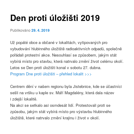
pro
příspěvky
Den proti úložišti 2019
Publikováno
29. 4. 2019
Už popáté obce a občané v lokalitách, vytipovaných pro
vybudování hlubinného úložiště radioaktivních odpadů, společně
pořádali protestní akce. Nesouhlasí se způsobem, jakým stát
vybírá místo pro stavbu, která natrvalo změní život celému okolí.
Letos se Den proti úložišti konal v sobotu 27. dubna.
Program Dne proti úložišti – přehled lokalit >>>
Centrem dění v našem regionu byla Jistebnice, kde se účastníci
sešli na vršku u kaple sv. Máří Magdalény, která dala název
i zdejší lokalitě.
Na akci se setkalo asi osmdesát lidí. Protestovali proti se
způsobu, jakým stát vybírá místo pro výstavbu hlubinného
úložiště, které natrvalo změní krajinu i život v okolí.