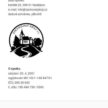
sídlo spolku:
Kaliště 22, 399 01 Nadějkov
e-mail:
info@zachovalykraj.cz
datová schránka: yt8vxh9
O spolku
založen: 20. 4. 2001
registrován MV: VS/1-1/46 847/01
IČO: 265 30 643
č. účtu: 185 494 739 / 0300