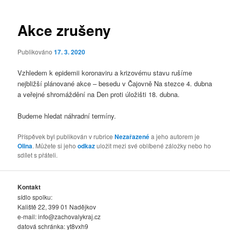
pro
příspěvky
Akce zrušeny
Publikováno
17. 3. 2020
Vzhledem k epidemii koronaviru a krizovému stavu rušíme
nejbližší plánované akce – besedu v Čajovně Na stezce 4. dubna
a veřejné shromáždění na Den proti úložišti 18. dubna.
Budeme hledat náhradní termíny.
Příspěvek byl publikován v rubrice
Nezařazené
a jeho autorem je
Olina
. Můžete si jeho
odkaz
uložit mezi své oblíbené záložky nebo ho
sdílet s přáteli.
Kontakt
sídlo spolku:
Kaliště 22, 399 01 Nadějkov
e-mail:
info@zachovalykraj.cz
datová schránka: yt8vxh9