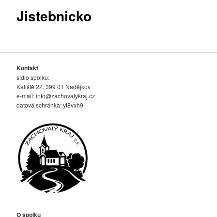
Jistebnicko
Kontakt
sídlo spolku:
Kaliště 22, 399 01 Nadějkov
e-mail:
info@zachovalykraj.cz
datová schránka: yt8vxh9
O spolku